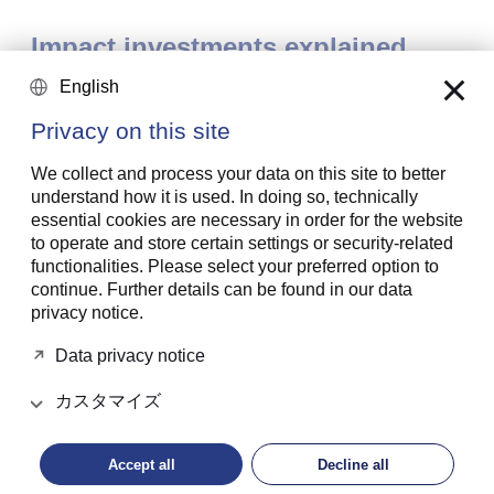
Impact investments explained
良いことを行うと同時にリターン
English
を創出する – その方法を動画の中
Privacy on this site
で紹介します
We collect and process your data on this site to better
understand how it is used. In doing so, technically
essential cookies are necessary in order for the website
to operate and store certain settings or security-related
functionalities. Please select your preferred option to
continue. Further details can be found in our data
privacy notice.
Data privacy notice
カスタマイズ
Accept all
Decline all