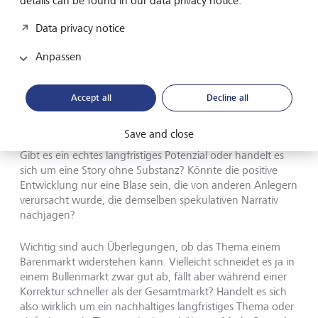
details can be found in our data privacy notice.
Es lohnt sich auch, so viele Studien und Analysen wie
möglich zu lesen. Deuten die Daten darauf hin, dass es
Data privacy notice
sich um einen starken historischen Trend handelt? Oder
beruht der Trend nur auf einem kurzen Zeitraum von
Anpassen
Daten? Man sollte zudem auf Unternehmen mit einer
soliden Bilanz, einem guten Cashflow, einem
überschaubaren Schuldenstand und einem starken
Accept all
Decline all
Gewinnwachstumspotenzial setzen.
Save and close
Ebenso sollte man für sich folgende Fragen beantworten:
Gibt es ein echtes langfristiges Potenzial oder handelt es
sich um eine Story ohne Substanz? Könnte die positive
Entwicklung nur eine Blase sein, die von anderen Anlegern
verursacht wurde, die demselben spekulativen Narrativ
nachjagen?
Wichtig sind auch Überlegungen, ob das Thema einem
Bärenmarkt widerstehen kann. Vielleicht schneidet es ja in
einem Bullenmarkt zwar gut ab, fällt aber während einer
Korrektur schneller als der Gesamtmarkt? Handelt es sich
also wirklich um ein nachhaltiges langfristiges Thema oder