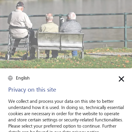
Demografische Entwicklungen: Chance für Anleger (Alamy /
English
Wolfgang Spitzbart)
Privacy on this site
Um die potenziellen Nachteile thematischer Anlagen zu
We collect and process your data on this site to better
begrenzen, sollte man es vermeiden, große Teile des
understand how it is used. In doing so, technically essential
Portfolios so zu investieren und stattdessen den Grossteil
cookies are necessary in order for the website to operate
im breiteren Markt anlegen und über mehrere Themen
and store certain settings or security-related functionalities.
diversifizieren.
Please select your preferred option to continue. Further