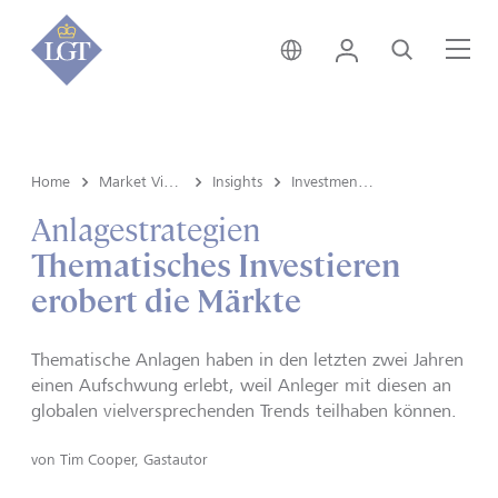
Liechtenstein • Deutsch
Login
Suche
Me
Home
Market View & Insights
Insights
Investment strategy
Anlagestrategien
Thematisches Investieren
erobert die Märkte
Thematische Anlagen haben in den letzten zwei Jahren
einen Aufschwung erlebt, weil Anleger mit diesen an
globalen vielversprechenden Trends teilhaben können.
von
Tim Cooper, Gastautor