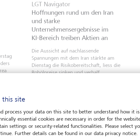
LGT Navigator
Hoffnungen rund um den Iran
und starke
Unternehmensergebnisse im
KI-Bereich treiben Aktien an
Die Aussicht auf nachlassende
erstag
Spannungen mit dem Iran stärkte am
nders
Dienstag die Risikobereitschaft, liess die
rea
Rohölpreise sinken und verhalf
onen
europäischen und US-Aktien zu
ie
Kursgewinnen. Der Dow Jones Industrial
Average und der S&P 500 erreichten
 this site
end
Rekordstände, während erfreuliche...
d process your data on this site to better understand how it is
5. August 2026
hnically essential cookies are necessary in order for the websit
Mehr entdecken
ain settings or security-related functionalities. Please select y
tinue. Further details can be found in our data privacy notice.