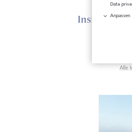
Data priva
Anpassen
Insights
Unser
Exter
Berei
Alle 