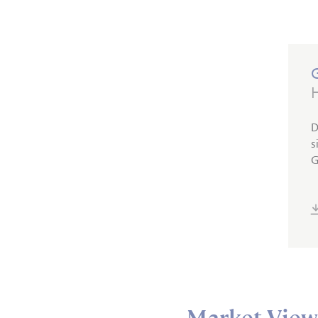
H
D
s
G