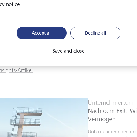
cy notice
Accept all
Decline all
e "Insights" sollen Sie unterhalten, inspirieren, überrasch
ne und interne Autorinnen und Autoren schreiben spanne
Save and close
chen Wirtschaft und Finanzen sowie Kunst und Gesellschaf
Insights-Artikel
Unternehmertum
Nach dem Exit: Wi
Vermögen
Unternehmerinnen un