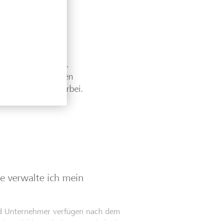
en und informieren.
nde Beiträge zu den
t. Schauen Sie vorbei.
e verwalte ich mein
d Unternehmer verfügen nach dem