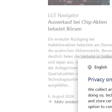
LGT Navigator
Ausverkauf bei Chip-Aktien
belastet Börsen
Ein erneuter Rückgang bei
Halbleiteraktien belastete am Donn
die asiatischen Aktienmärkte. Beso
deutlich fielen die Verluste in Südko
und Japan aus, nachdem die Reakti
English
der Anlegerinnen und Anleger auf d
Quartalszahlen von US-
Privacy on
Technologieunternehmen enttäusch
ausgefallen...
We collect an
doing so, tec
6. August 2026
and store cert
Mehr entdecken
option to con