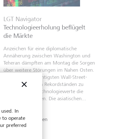
LGT Navigator
Technologieerholung beflügelt
die Märkte
Anzeichen für eine diplomatische
Annäherung zwischen Washington und
Teheran dämpften am Montag die Sorgen
über weitere Störungen im Nahen Osten.
Dies half den wichtigsten Wall-Street-
Indizes, sich ihren Rekordständen zu
nähern, wobei Technologiewerte die
Gewinne anführten. Die asiatischen...
 used. In
4. August 2026
e to operate
Mehr entdecken
our preferred