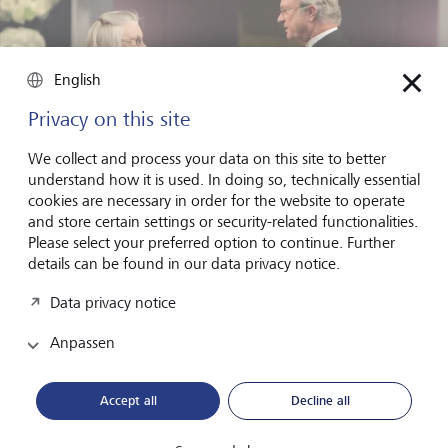
English
Privacy on this site
We collect and process your data on this site to better
understand how it is used. In doing so, technically essential
cookies are necessary in order for the website to operate
and store certain settings or security-related functionalities.
Please select your preferred option to continue. Further
details can be found in our data privacy notice.
Ostrom schrieb 2009 Geschichte, als sie als erste Frau den
Data privacy notice
Nobelpreis für Wirtschaftswissenschaften erhielt. Ihr folgten 2019
Esther Duflo und 2023 Claudia Goldin.
©
The Nobel Foundation
Anpassen
2009, Frida Westholm
Die Arbeit ihres Mannes Vincent Ostrom über die
Accept all
Decline all
Regierungsführung in Grossstädten, mit der er sich gegen
Zentralisierung und für Polyzentrismus (die Existenz