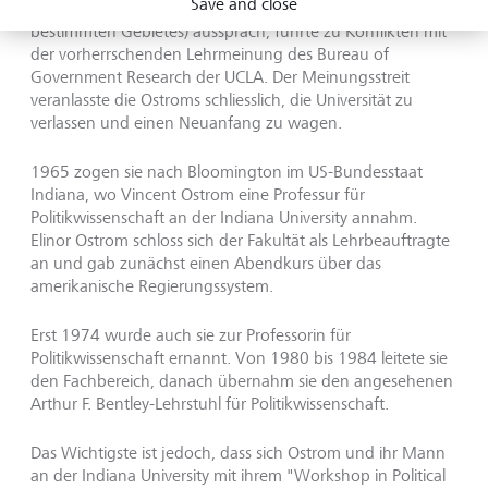
Save and close
mehrerer Wirtschafts- oder Machtzentren innerhalb eines
bestimmten Gebietes) aussprach, führte zu Konflikten mit
der vorherrschenden Lehrmeinung des Bureau of
Government Research der UCLA. Der Meinungsstreit
veranlasste die Ostroms schliesslich, die Universität zu
verlassen und einen Neuanfang zu wagen.
1965 zogen sie nach Bloomington im US-Bundesstaat
Indiana, wo Vincent Ostrom eine Professur für
Politikwissenschaft an der Indiana University annahm.
Elinor Ostrom schloss sich der Fakultät als Lehrbeauftragte
an und gab zunächst einen Abendkurs über das
amerikanische Regierungssystem.
Erst 1974 wurde auch sie zur Professorin für
Politikwissenschaft ernannt. Von 1980 bis 1984 leitete sie
den Fachbereich, danach übernahm sie den angesehenen
Arthur F. Bentley-Lehrstuhl für Politikwissenschaft.
Das Wichtigste ist jedoch, dass sich Ostrom und ihr Mann
an der Indiana University mit ihrem "Workshop in Political