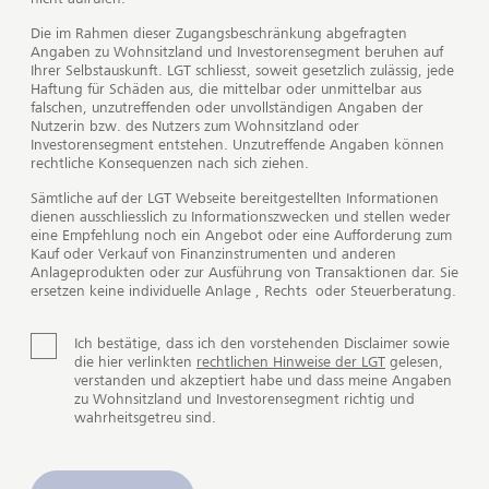
Die im Rahmen dieser Zugangsbeschränkung abgefragten
Angaben zu Wohnsitzland und Investorensegment beruhen auf
Ihrer Selbstauskunft. LGT schliesst, soweit gesetzlich zulässig, jede
So identifizieren wir
Haftung für Schäden aus, die mittelbar oder unmittelbar aus
falschen, unzutreffenden oder unvollständigen Angaben der
Anlagechancen für Ihr Portfolio
Nutzerin bzw. des Nutzers zum Wohnsitzland oder
Investorensegment entstehen. Unzutreffende Angaben können
rechtliche Konsequenzen nach sich ziehen.
Sie wollen schnell und informiert
Sämtliche auf der LGT Webseite bereitgestellten Informationen
Anlageentscheidungen treffen? Mit unserer
dienen ausschliesslich zu Informationszwecken und stellen weder
Vermögensberatung bieten wir Ihnen die
eine Empfehlung noch ein Angebot oder eine Aufforderung zum
Kauf oder Verkauf von Finanzinstrumenten und anderen
entsprechende Grundlage. Dabei profitieren Sie vom
Anlageprodukten oder zur Ausführung von Transaktionen dar. Sie
Know-how erfahrener Kundenberaterinnen und -
ersetzen keine individuelle Anlage , Rechts oder Steuerberatung.
berater sowie Anlageexpertinnen und -experten. Damit
Sie Ihre Entscheidungen schnell und effizient treffen
Ich bestätige, dass ich den vorstehenden Disclaimer sowie
können, erhalten Sie von uns proaktiv Investmentideen
die hier verlinkten
rechtlichen Hinweise der LGT
gelesen,
und -vorschläge. Ausserdem informieren wir Sie
verstanden und akzeptiert habe und dass meine Angaben
zu Wohnsitzland und Investorensegment richtig und
regelmässig und transparent über sämtliche Portfolio-,
wahrheitsgetreu sind.
Performance- und Nachhaltigkeitsaspekte Ihrer
Anlagen.