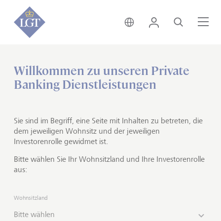
Liechtenstein • Deutsch
Login
Suche
Me
Willkommen zu unseren Private
Home
Private Banking
Anlagelösungen
Banking Dienstleistungen
Vermögensberatung
Individuelle Beratung für
Sie sind im Begriff, eine Seite mit Inhalten zu betreten, die
vermögende Kundinnen und
dem jeweiligen Wohnsitz und der jeweiligen
Investorenrolle gewidmet ist.
Kunden
Bitte wählen Sie Ihr Wohnsitzland und Ihre Investorenrolle
aus:
Unsere Vermögensberatung ist die richtige Wahl für
Anlegerinnen und Anleger, die gerne selbst
entscheiden. Wir bringen unsere Erfahrung und die
Wohnsitzland
Expertise unserer Anlageexpertinnen und -experten
Bitte wählen
sowie Vermögensberaterinnen und -berater ein, Sie