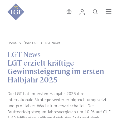
Liechtenstein • Deutsch
Login
Suche
Me
Home
Über LGT
LGT News
LGT News
LGT erzielt kräftige
Gewinnsteigerung im ersten
Halbjahr 2025
Die LGT hat im ersten Halbjahr 2025 ihre
internationale Strategie weiter erfolgreich umgesetzt
und profitables Wachstum erwirtschaftet. Der
Bruttoerfolg stieg im Jahresvergleich um 10 % auf CHF
1.42 Milliarden, während sich der Aufwand dank