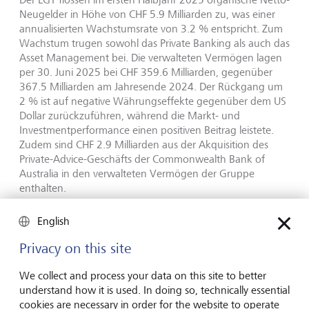
Neugelder in Höhe von CHF 5.9 Milliarden zu, was einer
annualisierten Wachstumsrate von 3.2 % entspricht. Zum
Wachstum trugen sowohl das Private Banking als auch das
Asset Management bei. Die verwalteten Vermögen lagen
per 30. Juni 2025 bei CHF 359.6 Milliarden, gegenüber
367.5 Milliarden am Jahresende 2024. Der Rückgang um
2 % ist auf negative Währungseffekte gegenüber dem US
Dollar zurückzuführen, während die Markt- und
Investmentperformance einen positiven Beitrag leistete.
Zudem sind CHF 2.9 Milliarden aus der Akquisition des
Private-Advice-Geschäfts der Commonwealth Bank of
Australia in den verwalteten Vermögen der Gruppe
enthalten.
English
Ausblick
Privacy on this site
Die LGT sieht sich mit ihren internationalen
Wachstumsinitiativen und digitalen Investitionen gut für
We collect and process your data on this site to better
die Zukunft positioniert, der weitere Verlauf des Jahres
understand how it is used. In doing so, technically essential
2025 bleibt angesichts der anhaltenden geopolitischen
cookies are necessary in order for the website to operate