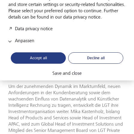
und wirtschaftlichen Unsicherheiten jedoch schwer
and store certain settings or security-related functionalities.
abschätzbar.
Please select your preferred option to continue. Further
details can be found in our data privacy notice.
Der Fokus der LGT liegt weiterhin auf der Stärkung ihrer
Data privacy notice
bestehenden Märkte sowie auf der Umsetzung ihrer
Initiativen in neuen Märkten wie Australien, Deutschland,
Anpassen
Indien, Japan oder Thailand, die bereits erfreulich zum
Erfolg der LGT beitragen. Gemäss ihrem Mehrjahresplan
investiert die LGT gezielt in die Digitalisierung und
Accept all
Decline all
Künstliche Intelligenz. Ziel sind neben neuen Produkten
und Services für Kunden interne Effizienzgewinne, die
bereits positive Auswirkungen zeigen.
Save and close
Um der zunehmenden Dynamik im Marktumfeld, neuen
Anforderungen in der Kundenberatung sowie dem
wachsenden Einfluss von Datenanalytik und Künstlicher
Intelligenz Rechnung zu tragen, entwickelt die LGT ihre
Investmentorganisation weiter. Mika Kastenholz, bislang
Head of Products and Services sowie Head of Investment
APAC, wird zum Global Head of Investment Solutions und
Mitglied des Senior Management Board von LGT Private