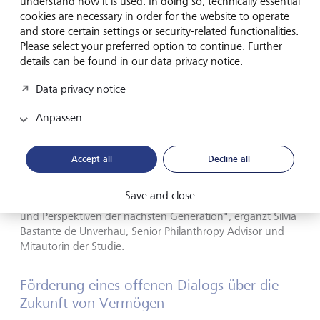
understand how it is used. In doing so, technically essential
Vermögensmanagement verbunden sind.
cookies are necessary in order for the website to operate
and store certain settings or security-related functionalities.
"Diese Studie bietet einzigartige globale Einblicke, wie
Please select your preferred option to continue. Further
künftige Generationen Vermögen neu definieren. Ihnen
details can be found in our data privacy notice.
geht es um mehr als den reinen Vermögenserhalt, sie
gestalten den Einfluss, den ihr Vermögen auf die
Data privacy notice
Gesellschaft hat aktiv und sehr bewusst", sagt Nina Hoas,
Co-Autorin der Studie und Head Philanthropy Advisory bei
Anpassen
LGT. "Über die Philanthropie hinaus teilten viele der
Befragten den starken Wunsch, ihre finanziellen
Entscheidungen mit ihren Werten in Einklang zu bringen
Accept all
Decline all
und einen durchdachten Ansatz bei der Verwaltung ihrer
Unternehmen und ihres Vermögens im Allgemeinen zu
Save and close
verfolgen. Die Studie befasst sich auch mit den Privilegien
und Perspektiven der nächsten Generation", ergänzt Silvia
Bastante de Unverhau, Senior Philanthropy Advisor und
Mitautorin der Studie.
Förderung eines offenen Dialogs über die
Zukunft von Vermögen