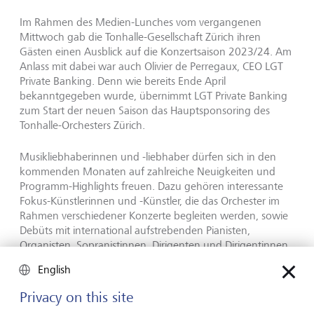
Im Rahmen des Medien-Lunches vom vergangenen
Mittwoch gab die Tonhalle-Gesellschaft Zürich ihren
Gästen einen Ausblick auf die Konzertsaison 2023/24. Am
Anlass mit dabei war auch Olivier de Perregaux, CEO LGT
Private Banking. Denn wie bereits Ende April
bekanntgegeben wurde, übernimmt LGT Private Banking
zum Start der neuen Saison das Hauptsponsoring des
Tonhalle-Orchesters Zürich.
Musikliebhaberinnen und -liebhaber dürfen sich in den
kommenden Monaten auf zahlreiche Neuigkeiten und
Programm-Highlights freuen. Dazu gehören interessante
Fokus-Künstlerinnen und -Künstler, die das Orchester im
Rahmen verschiedener Konzerte begleiten werden, sowie
Debüts mit international aufstrebenden Pianisten,
Organisten, Sopranistinnen, Dirigenten und Dirigentinnen.
Neben Heimspielen in der Tonhalle Zürich wird das
English
Orchester seine Musik erneut auch in die Welt
hinaustragen – geplant sind unter anderem Auftritte an
Privacy on this site
den Proms in London, am Beethoven-Fest in Bonn und