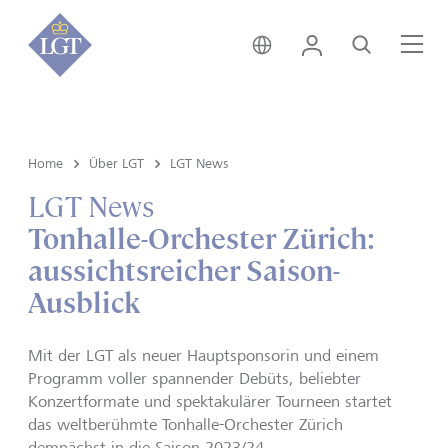
Liechtenstein • Deutsch
Login
Suche
Me
Home
Über LGT
LGT News
LGT News
Tonhalle-Orchester Zürich:
aussichtsreicher Saison-
Ausblick
Mit der LGT als neuer Hauptsponsorin und einem
Programm voller spannender Debüts, beliebter
Konzertformate und spektakulärer Tourneen startet
das weltberühmte Tonhalle-Orchester Zürich
demnächst in die Saison 2023/24.