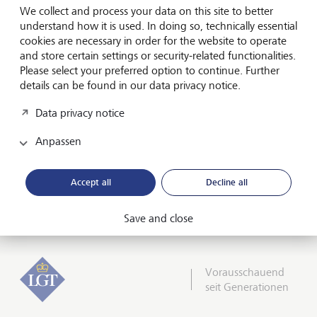
beim Dvorák Festival in Prag sowie Reisen nach Südkorea
We collect and process your data on this site to better
und Japan.
understand how it is used. In doing so, technically essential
cookies are necessary in order for the website to operate
Sowohl Music Director Paavo Järvi als auch Ilona Schmiel,
and store certain settings or security-related functionalities.
Intendantin der Tonhalle-Gesellschaft Zürich, haben ihre
Please select your preferred option to continue. Further
Verträge bis 2029 verlängert. "Ein hervorragendes Team,
details can be found in our data privacy notice.
um das volle Potenzial des Orchesters auszuloten", ist
Martin Vollenwyder, Verwaltungsrats-Präsident der
Data privacy notice
Tonhalle-Gesellschaft Zürich, überzeugt.
Anpassen
Die LGT freut sich auf die Zusammenarbeit mit dem
Tonhalle-Orchester Zürich, die zum Saisonstart 2023/24
Accept all
Decline all
offiziell beginnt.
Save and close
Vorausschauend
seit Generationen