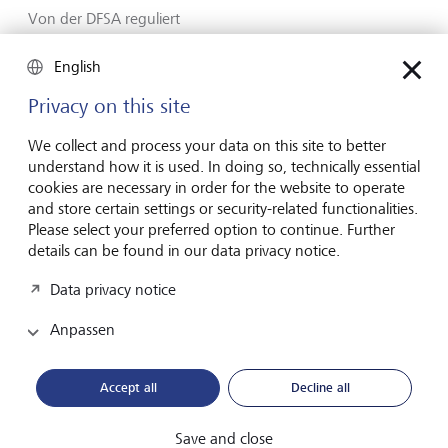
Von der DFSA reguliert
Kontaktformular
English
www.lgt.com
Privacy on this site
We collect and process your data on this site to better
understand how it is used. In doing so, technically essential
cookies are necessary in order for the website to operate
Vorausschauend
and store certain settings or security-related functionalities.
seit Generationen
Please select your preferred option to continue. Further
details can be found in our data privacy notice.
Data privacy notice
Über LGT
Anpassen
Private Banking
Karriere
Accept all
Decline all
Market View & Insights
Save and close