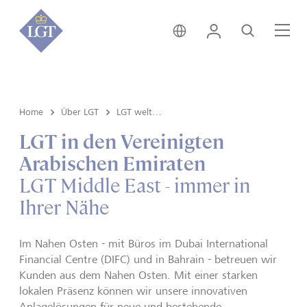
Liechtenstein • Deutsch
Login
Suche
Me
Home
Über LGT
LGT weltweit
LGT in den Vereinigten
Arabischen Emiraten
LGT Middle East - immer in
Ihrer Nähe
Im Nahen Osten - mit Büros im Dubai International
Financial Centre (DIFC) und in Bahrain - betreuen wir
Kunden aus dem Nahen Osten. Mit einer starken
lokalen Präsenz können wir unsere innovativen
Anlagelösungen für neue und bestehende