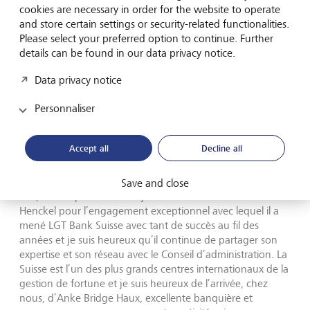
Heinrich Henckel siégera au Conseil d’administration de
cookies are necessary in order for the website to operate
LGT Bank Suisse. Il restera au Conseil d’administration de
and store certain settings or security-related functionalities.
LGT Wealth Management (Royaume-Uni). Heinrich
Please select your preferred option to continue. Further
Henckel a rejoint le directoire de LGT Bank Suisse en 2009
details can be found in our data privacy notice.
en tant que responsable du marché Suisse et Europe et a
été nommé CEO de l’unité en 2013. "Avec notre équipe,
Data privacy notice
nous avons consolidé la position de LGT sur le marché
suisse au fil des années et je suis convaincu que nous
Personnaliser
sommes très bien positionnés pour proposer à notre
clientèle un Private Banking de première classe", annonce
Accept all
Decline all
Heinrich Henckel.
S.A.S. le Prince Max von und zu Liechtenstein, Chairman
Save and close
LGT, s’est exprimé sur le sujet: "Je remercie Heinrich
Henckel pour l’engagement exceptionnel avec lequel il a
mené LGT Bank Suisse avec tant de succès au fil des
années et je suis heureux qu’il continue de partager son
expertise et son réseau avec le Conseil d’administration. La
Suisse est l’un des plus grands centres internationaux de la
gestion de fortune et je suis heureux de l’arrivée, chez
nous, d’Anke Bridge Haux, excellente banquière et