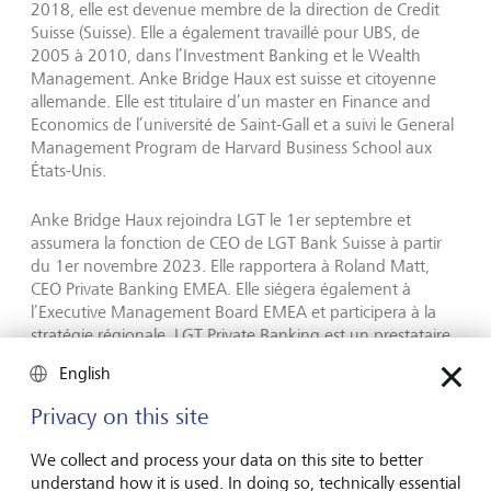
2018, elle est devenue membre de la direction de Credit
Suisse (Suisse). Elle a également travaillé pour UBS, de
2005 à 2010, dans l’Investment Banking et le Wealth
Management. Anke Bridge Haux est suisse et citoyenne
allemande. Elle est titulaire d’un master en Finance and
Economics de l’université de Saint-Gall et a suivi le General
Management Program de Harvard Business School aux
États-Unis.
Anke Bridge Haux rejoindra LGT le 1er septembre et
assumera la fonction de CEO de LGT Bank Suisse à partir
du 1er novembre 2023. Elle rapportera à Roland Matt,
CEO Private Banking EMEA. Elle siégera également à
l’Executive Management Board EMEA et participera à la
stratégie régionale. LGT Private Banking est un prestataire
leader international de solutions de placement pour clients
English
privés et familles fortunés. Fin juin 2022, elle gérait des
actifs pour un montant de CHF 203,7 milliards, dont CHF
Privacy on this site
45 milliards en Suisse.
We collect and process your data on this site to better
Après passation de ses fonctions à Anke Bridge Haux,
understand how it is used. In doing so, technically essential