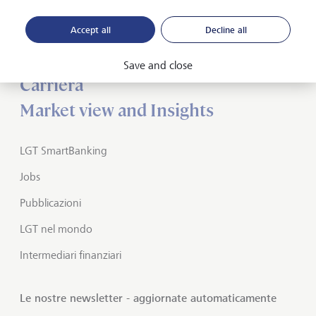
Informazioni su LGT
Accept all
Decline all
Private banking
Save and close
Carriera
Market view and Insights
LGT SmartBanking
Jobs
Pubblicazioni
LGT nel mondo
Intermediari finanziari
Le nostre newsletter - aggiornate automaticamente