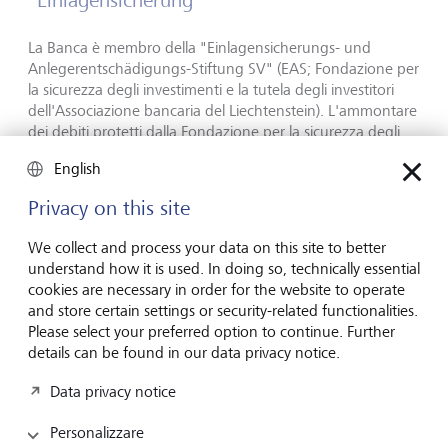
"Einlagensicherung"
La Banca è membro della "Einlagensicherungs- und
Anlegerentschädigungs-Stiftung SV" (EAS; Fondazione per
la sicurezza degli investimenti e la tutela degli investitori
dell'Associazione bancaria del Liechtenstein). L'ammontare
dei debiti protetti dalla Fondazione per la sicurezza degli
investimenti e la tutela degli investitori nonché ulteriori
English
informazioni sono disponibili sul
sito web della
Fondazione per las sicurezza degli investimenti e la tutela
Privacy on this site
degli investitori
.
We collect and process your data on this site to better
FAQ - Englisch
understand how it is used. In doing so, technically essential
cookies are necessary in order for the website to operate
and store certain settings or security-related functionalities.
Please select your preferred option to continue. Further
details can be found in our data privacy notice.
Attenti alle
Data privacy notice
generazioni future
Personalizzare