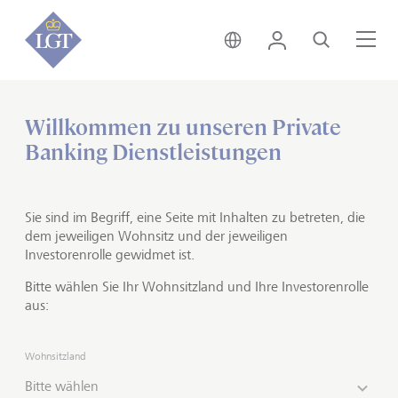
Österreich • Deutsch
Login
Suche
Me
Willkommen zu unseren Private
Home
Private Banking
Anlagelösungen
Banking Dienstleistungen
Private Markets
Ein besseres Risiko-Ertrags-
Sie sind im Begriff, eine Seite mit Inhalten zu betreten, die
Verhältnis
dem jeweiligen Wohnsitz und der jeweiligen
Investorenrolle gewidmet ist.
Bitte wählen Sie Ihr Wohnsitzland und Ihre Investorenrolle
Private Markets sind Kapitalanlagen, die nicht an einer
aus:
Börse gehandelt werden.
Die LGT fokussiert sich dabei
auf Private Equity, also die direkte Finanzierung von
Unternehmen durch private Kapitalgeber. Zudem
Wohnsitzland
bietet sie Anlagemöglichkeiten in Private Debt, Private
Bitte wählen
Real Estate, Private Infrastructure und Natural