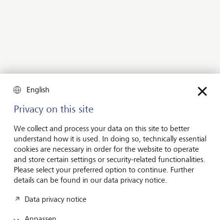
10 bis 12
Die meisten Private-Equity-Fonds haben eine Laufzeit von
10 bis 12 Jahren, in der Anlegerinnen und Anleger
Kapitalabrufe bis zum Zeichnungsvolumen leisten müssen.
English
Privacy on this site
Wir legen sehr grossen Wert darauf,
unsere Kundinnen und Kunden über die
We collect and process your data on this site to better
Charakteristika von Private Markets und
understand how it is used. In doing so, technically essential
cookies are necessary in order for the website to operate
ihre Chancen und Risiken verständlich
and store certain settings or security-related functionalities.
zu beraten.
Please select your preferred option to continue. Further
details can be found in our data privacy notice.
Reto Stohler
Head Advisory Europa
Data privacy notice
Anpassen