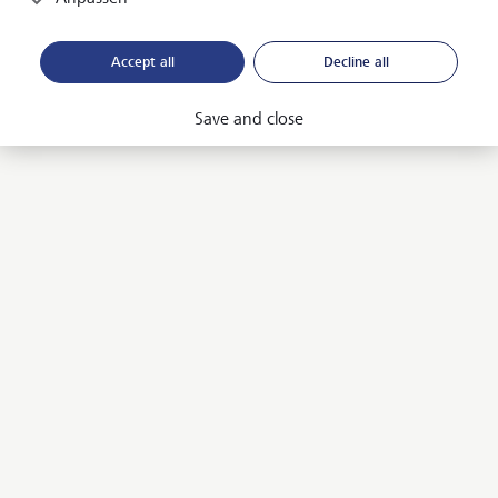
Accept all
Decline all
Save and close
Entdecken Sie weitere
Anlagelösungen
Für jede Ausgangslage die richtige
Anlagelösung
Private Equity ist eine attraktive Beimischung zum
Portfolio. Darüber hinaus bieten wir unseren
Kundinnen und Kunden viele weitere spannende