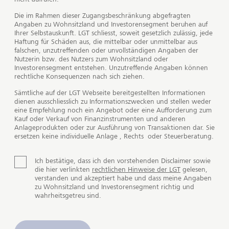
Bildi
Die im Rahmen dieser Zugangsbeschränkung abgefragten
Angaben zu Wohnsitzland und Investorensegment beruhen auf
Ihrer Selbstauskunft. LGT schliesst, soweit gesetzlich zulässig, jede
Haftung für Schäden aus, die mittelbar oder unmittelbar aus
Private Markets
falschen, unzutreffenden oder unvollständigen Angaben der
Nutzerin bzw. des Nutzers zum Wohnsitzland oder
Eine attraktive Beimischung
Investorensegment entstehen. Unzutreffende Angaben können
rechtliche Konsequenzen nach sich ziehen.
Mit Private Equity beteiligen sich Anlegerinnen und
Sämtliche auf der LGT Webseite bereitgestellten Informationen
dienen ausschliesslich zu Informationszwecken und stellen weder
Anleger am Eigenkapital von Unternehmen und
eine Empfehlung noch ein Angebot oder eine Aufforderung zum
können direkt an deren Erfolg partizipieren. Im
Kauf oder Verkauf von Finanzinstrumenten und anderen
Gegensatz zu traditionellen Anlagen wie Aktien ist die
Anlageprodukten oder zur Ausführung von Transaktionen dar. Sie
ersetzen keine individuelle Anlage , Rechts oder Steuerberatung.
Anlagerendite von Private-Equity-Investments
wesentlich stärker von der Unternehmensperformance
getrieben und weniger vom Marktumfeld abhängig.
Ich bestätige, dass ich den vorstehenden Disclaimer sowie
die hier verlinkten
rechtlichen Hinweise der LGT
gelesen,
verstanden und akzeptiert habe und dass meine Angaben
zu Wohnsitzland und Investorensegment richtig und
Beste Verbindungen
wahrheitsgetreu sind.
Die LGT ist weltweit eine führende Anbieterin von
alternativen Anlagemöglichkeiten wie Private Equity oder