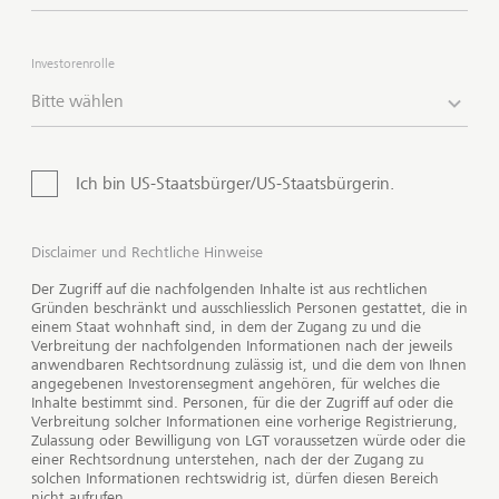
Resources an.
Diese Anlagen sind in der Regel sehr
langfristig ausgerichtet. Die langfristige
Investorenrolle
Kapitalbindung wird mit einer attraktiven Rendite
honoriert.
Das Angebot unserer Produkte und
Bitte wählen
Dienstleistungen ist nicht für alle Investoren verfügbar.
Ich bin US-Staatsbürger/US-Staatsbürgerin.
Disclaimer und Rechtliche Hinweise
Der Zugriff auf die nachfolgenden Inhalte ist aus rechtlichen
Gründen beschränkt und ausschliesslich Personen gestattet, die in
einem Staat wohnhaft sind, in dem der Zugang zu und die
Verbreitung der nachfolgenden Informationen nach der jeweils
anwendbaren Rechtsordnung zulässig ist, und die dem von Ihnen
angegebenen Investorensegment angehören, für welches die
Inhalte bestimmt sind. Personen, für die der Zugriff auf oder die
Verbreitung solcher Informationen eine vorherige Registrierung,
Zulassung oder Bewilligung von LGT voraussetzen würde oder die
einer Rechtsordnung unterstehen, nach der der Zugang zu
solchen Informationen rechtswidrig ist, dürfen diesen Bereich
nicht aufrufen.