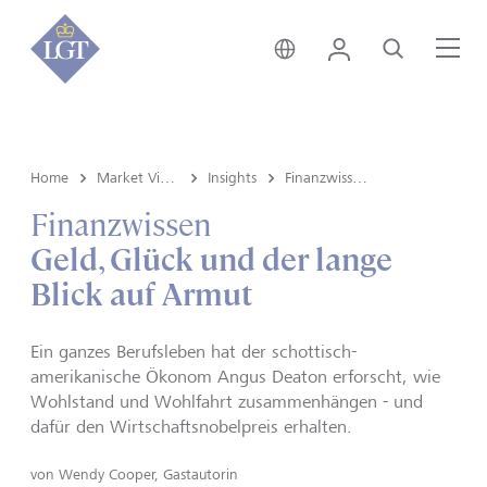
Schweiz • Deutsch
Login
Suche
Me
Home
Market View & Insights
Insights
Finanzwissen
Finanzwissen
Geld, Glück und der lange
Blick auf Armut
Ein ganzes Berufsleben hat der schottisch-
amerikanische Ökonom Angus Deaton erforscht, wie
Wohlstand und Wohlfahrt zusammenhängen - und
dafür den Wirtschaftsnobelpreis erhalten.
von
Wendy Cooper, Gastautorin