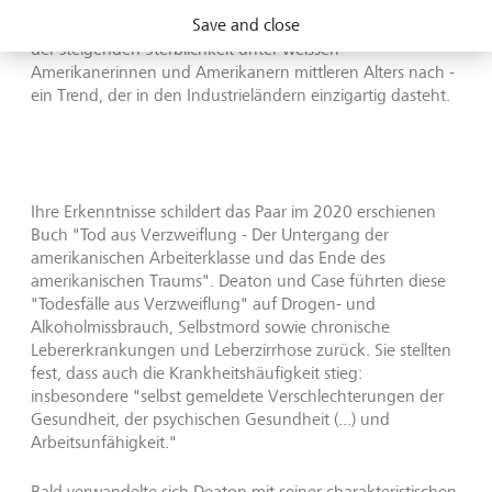
Das machte auch seine spätere Forschung populär.
Save and close
Gemeinsam mit seiner Frau, Ökonömin Anne Case, ging er
der steigenden Sterblichkeit unter weissen
Amerikanerinnen und Amerikanern mittleren Alters nach -
ein Trend, der in den Industrieländern einzigartig dasteht.
Ihre Erkenntnisse schildert das Paar im 2020 erschienen
Buch "Tod aus Verzweiflung - Der Untergang der
amerikanischen Arbeiterklasse und das Ende des
amerikanischen Traums". Deaton und Case führten diese
"Todesfälle aus Verzweiflung" auf Drogen- und
Alkoholmissbrauch, Selbstmord sowie chronische
Lebererkrankungen und Leberzirrhose zurück. Sie stellten
fest, dass auch die Krankheitshäufigkeit stieg:
insbesondere "selbst gemeldete Verschlechterungen der
Gesundheit, der psychischen Gesundheit (...) und
Arbeitsunfähigkeit."
Bald verwandelte sich Deaton mit seiner charakteristischen