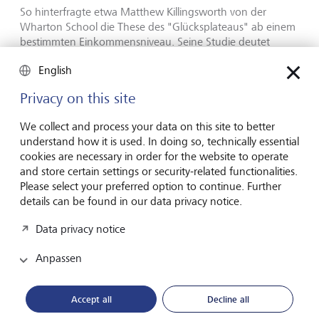
So hinterfragte etwa Matthew Killingsworth von der
Wharton School die These des "Glücksplateaus" ab einem
bestimmten Einkommensniveau. Seine Studie deutet
darauf hin, dass dies nur beim unglücklichsten Teil der
English
Bevölkerung zutreffen dürfte.
Privacy on this site
In der Folge starteten Killingsworth und Kahneman einen
neuen Versuch, dem Geheimnis auf die Spur zu kommen.
We collect and process your data on this site to better
Resultat: Mit dem Einkommen nehmen Glück und
understand how it is used. In doing so, technically essential
Lebenszufriedenheit tendenziell zu - nur bei den
cookies are necessary in order for the website to operate
Unglücklichsten nicht.
and store certain settings or security-related functionalities.
Please select your preferred option to continue. Further
In seiner Nobelpreis-Autobiografie kommentierte Deaton
details can be found in our data privacy notice.
die Ergebnisse trocken auf Gawker.com: "Die Wissenschaft
zeigt: Armut ist schlimm."
Data privacy notice
Anpassen
"Tod aus Verzweiflung"
Accept all
Decline all
Deaton ist immer wieder für einen markanten Spruch gut.