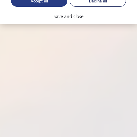
Accept all
Decline all
Lesezeit
4 Minuten
Seite teilen
URL kopieren
Save and close