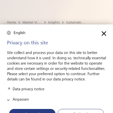
Home
Market View & Insights
Insights
Sustainability
Nachhaltigkeit
English
Ist Biodiversität der nächste
Privacy on this site
Megatrend an den Börsen?
We collect and process your data on this site to better
understand how it is used. In doing so, technically essential
Asphalt, Raubabbau, Luftverpestung: Mehr Pflanzen
cookies are necessary in order for the website to operate
und Tiere denn je sind vom Aussterben bedroht. Die
and store certain settings or security-related functionalities.
Please select your preferred option to continue. Further
gute Nachricht ist, dass man mit den richtigen
details can be found in our data privacy notice.
Anlagen dagegen steuern kann.
Data privacy notice
von
Stephan Lehmann-Maldonado, Gastautor
Anpassen
Datum
13. November 2023