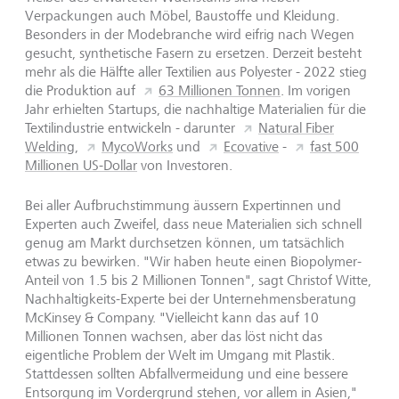
Verpackungen auch Möbel, Baustoffe und Kleidung.
Besonders in der Modebranche wird eifrig nach Wegen
gesucht, synthetische Fasern zu ersetzen. Derzeit besteht
mehr als die Hälfte aller Textilien aus Polyester - 2022 stieg
die Produktion auf
63 Millionen Tonnen
. Im vorigen
Jahr erhielten Startups, die nachhaltige Materialien für die
Textilindustrie entwickeln - darunter
Natural Fiber
Welding,
MycoWorks
und
Ecovative
-
fast 500
Millionen US-Dollar
von Investoren.
Bei aller Aufbruchstimmung äussern Expertinnen und
Experten auch Zweifel, dass neue Materialien sich schnell
genug am Markt durchsetzen können, um tatsächlich
etwas zu bewirken. "Wir haben heute einen Biopolymer-
Anteil von 1.5 bis 2 Millionen Tonnen", sagt Christof Witte,
Nachhaltigkeits-Experte bei der Unternehmensberatung
McKinsey & Company. "Vielleicht kann das auf 10
Millionen Tonnen wachsen, aber das löst nicht das
eigentliche Problem der Welt im Umgang mit Plastik.
Stattdessen sollten Abfallvermeidung und eine bessere
Entsorgung im Vordergrund stehen, vor allem in Asien,"