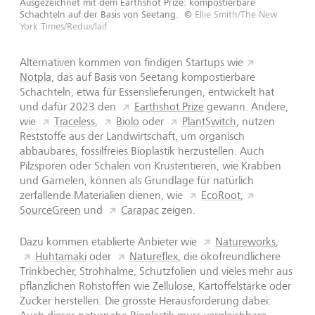
Ausgezeichnet mit dem Earthshot Prize: kompostierbare
Schachteln auf der Basis von Seetang.
©
Ellie Smith/The New
York Times/Redux/laif
Alternativen kommen von findigen Startups wie
Notpla
, das auf Basis von Seetang kompostierbare
Schachteln, etwa für Essenslieferungen, entwickelt hat
und dafür 2023 den
Earthshot Prize
gewann. Andere,
wie
Traceless
,
Biolo
oder
PlantSwitch
, nutzen
Reststoffe aus der Landwirtschaft, um organisch
abbaubares, fossilfreies Bioplastik herzustellen. Auch
Pilzsporen oder Schalen von Krustentieren, wie Krabben
und Garnelen, können als Grundlage für natürlich
zerfallende Materialien dienen, wie
EcoRoot
,
SourceGreen
und
Carapac
zeigen.
Dazu kommen etablierte Anbieter wie
Natureworks
,
Huhtamaki
oder
Natureflex
, die ökofreundlichere
Trinkbecher, Strohhalme, Schutzfolien und vieles mehr aus
pflanzlichen Rohstoffen wie Zellulose, Kartoffelstärke oder
Zucker herstellen. Die grösste Herausforderung dabei: