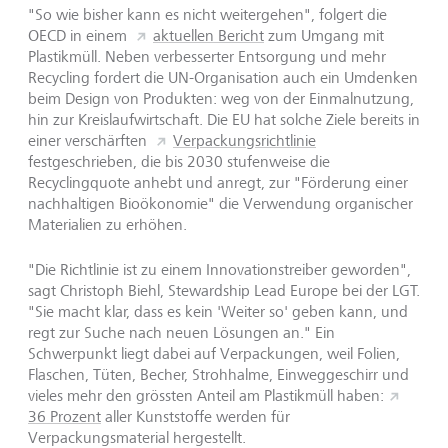
"So wie bisher kann es nicht weitergehen", folgert die
OECD in einem
aktuellen Bericht
zum Umgang mit
Plastikmüll. Neben verbesserter Entsorgung und mehr
Recycling fordert die UN-Organisation auch ein Umdenken
beim Design von Produkten: weg von der Einmalnutzung,
hin zur Kreislaufwirtschaft. Die EU hat solche Ziele bereits in
einer verschärften
Verpackungsrichtlinie
festgeschrieben, die bis 2030 stufenweise die
Recyclingquote anhebt und anregt, zur "Förderung einer
nachhaltigen Bioökonomie" die Verwendung organischer
Materialien zu erhöhen.
"Die Richtlinie ist zu einem Innovationstreiber geworden",
sagt Christoph Biehl, Stewardship Lead Europe bei der LGT.
"Sie macht klar, dass es kein 'Weiter so' geben kann, und
regt zur Suche nach neuen Lösungen an." Ein
Schwerpunkt liegt dabei auf Verpackungen, weil Folien,
Flaschen, Tüten, Becher, Strohhalme, Einweggeschirr und
vieles mehr den grössten Anteil am Plastikmüll haben:
36 Prozent
aller Kunststoffe werden für
Verpackungsmaterial hergestellt.