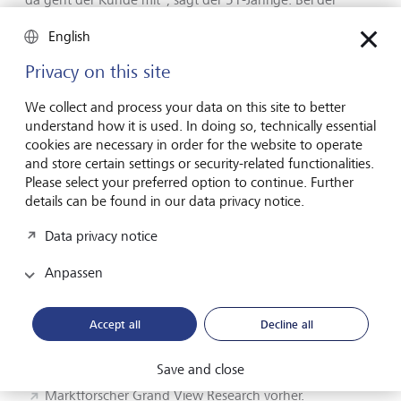
Verpackung hat er Zweifel, "aber es ist uns wichtig, einen
English
Beitrag zu leisten", sagt Holzapfel. Sein
Familienunternehmen, mehr als 200 Jahre alt, solle zu
Privacy on this site
einer lebenswerten Zukunft für alle beitragen. "Dazu
müssen wir einfach umweltschonend handeln."
We collect and process your data on this site to better
understand how it is used. In doing so, technically essential
cookies are necessary in order for the website to operate
Organisches Wachstum: Wie gross
and store certain settings or security-related functionalities.
kann der Markt für Bioplastik
Please select your preferred option to continue. Further
werden?
details can be found in our data privacy notice.
Data privacy notice
Wie sehr der Markt für Bioplastik bisher von Idealismus
geprägt ist, zeigt sich auch an den Verkaufszahlen:
Anpassen
Während petrochemische Kunststoffe weltweit einen
Umsatz von mehr als 600 Milliarden US-Dollar im Jahr
erzielen, kommen organische Alternativen auf gerade mal
Accept all
Decline all
12 Milliarden. Dennoch sind Investoren optimistisch, denn
bis 2030 soll sich das Geschäft auf einen Jahresumsatz von
Save and close
44.8 Milliarden US-Dollar nahezu vervierfachen, sagt der
Marktforscher Grand View Research
vorher.