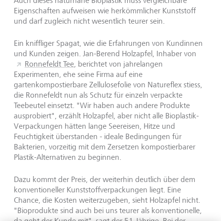
Auch dieses naturnahe Bioplastik muss vergleichbare
Eigenschaften aufweisen wie herkömmlicher Kunststoff
und darf zugleich nicht wesentlich teurer sein.
Ein kniffliger Spagat, wie die Erfahrungen von Kundinnen
und Kunden zeigen. Jan-Berend Holzapfel, Inhaber von
Ronnefeldt Tee
, berichtet von jahrelangen
Experimenten, ehe seine Firma auf eine
gartenkompostierbare Zellulosefolie von Natureflex stiess,
die Ronnefeldt nun als Schutz für einzeln verpackte
Teebeutel einsetzt. "Wir haben auch andere Produkte
ausprobiert", erzählt Holzapfel, aber nicht alle Bioplastik-
Verpackungen hätten lange Seereisen, Hitze und
Feuchtigkeit überstanden - ideale Bedingungen für
Bakterien, vorzeitig mit dem Zersetzen kompostierbarer
Plastik-Alternativen zu beginnen.
Dazu kommt der Preis, der weiterhin deutlich über dem
konventioneller Kunststoffverpackungen liegt. Eine
Chance, die Kosten weiterzugeben, sieht Holzapfel nicht.
"Bioprodukte sind auch bei uns teurer als konventionelle,
da geht der Kunde mit", sagt der 51-Jährige. Bei der