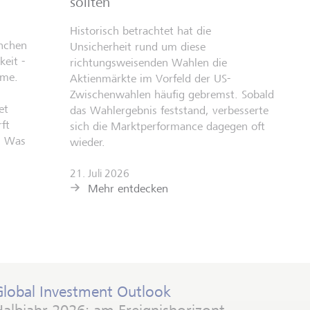
sollten
Historisch betrachtet hat die
anchen
Unsicherheit rund um diese
eit -
richtungsweisenden Wahlen die
hme.
Aktienmärkte im Vorfeld der US-
Zwischenwahlen häufig gebremst. Sobald
et
das Wahlergebnis feststand, verbesserte
ft
sich die Marktperformance dagegen oft
: Was
wieder.
21. Juli 2026
Mehr entdecken
Global Investment Outlook
albjahr 2026: am Ereignishorizont