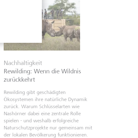
Finanzwi
Sechs Fi
Nachhaltigkeit
kennen s
Rewilding: Wenn die Wildnis
Von Wall-St
zurückkehrt
Selfmade-In
Finfluence
Rewilding gibt geschädigten
digitalen 
Ökosystemen ihre natürliche Dynamik
Fehlinform
zurück. Warum Schlüsselarten wie
mittlerwei
Nashörner dabei eine zentrale Rolle
Finanzwiss
spielen - und weshalb erfolgreiche
Naturschutzprojekte nur gemeinsam mit
7. Juli 2026
der lokalen Bevölkerung funktionieren.