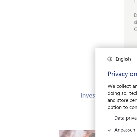
D
s
G
English
Privacy on
We collect an
doing so, tec
Investments & Märk
and store cert
option to con
Data priva
Anpassen