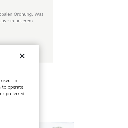
globalen Ordnung. Was
aus - in unserem
 used. In
e to operate
our preferred