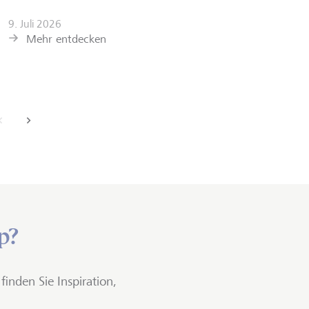
Mehr e
9. Juli 2026
Mehr entdecken
back
next
p?
 finden Sie Inspiration,