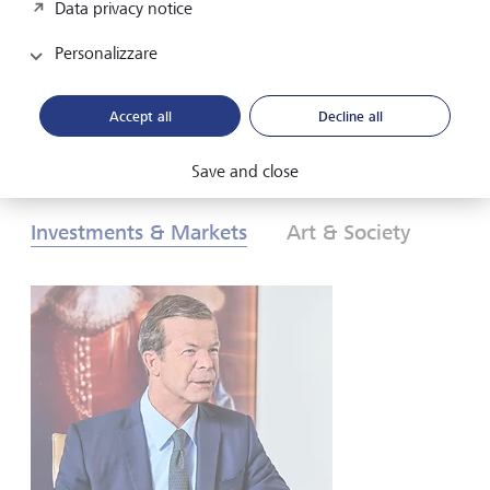
Data privacy notice
investitori? Scopritelo nelle nostre Prospettive
d’investimento globali 2026.
Personalizzare
Download PDF
Per saperne di più
Accept all
Decline all
Save and close
Investments & Markets
Art & Society