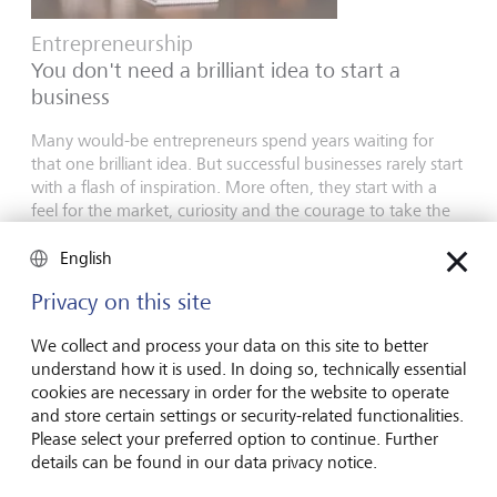
Entrepreneurship
You don't need a brilliant idea to start a
business
Many would-be entrepreneurs spend years waiting for
that one brilliant idea. But successful businesses rarely start
with a flash of inspiration. More often, they start with a
feel for the market, curiosity and the courage to take the
plunge.
English
16 luglio 2026
Scoprire di più
Privacy on this site
We collect and process your data on this site to better
understand how it is used. In doing so, technically essential
cookies are necessary in order for the website to operate
Global Investment Outlook
and store certain settings or security-related functionalities.
Metà anno 2026: all'orizzonte degli eventi
Please select your preferred option to continue. Further
details can be found in our data privacy notice.
L’economia globale sta assistendo a una ridefinizione degli
equilibri. Che impatto ha tutto ciò per le investitrici e gli