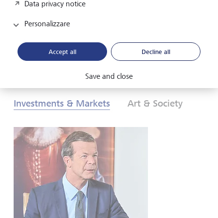
Data privacy notice
investitori? Scopritelo nelle nostre Prospettive
d’investimento globali 2026.
Personalizzare
Download PDF
Per saperne di più
Accept all
Decline all
Save and close
Investments & Markets
Art & Society