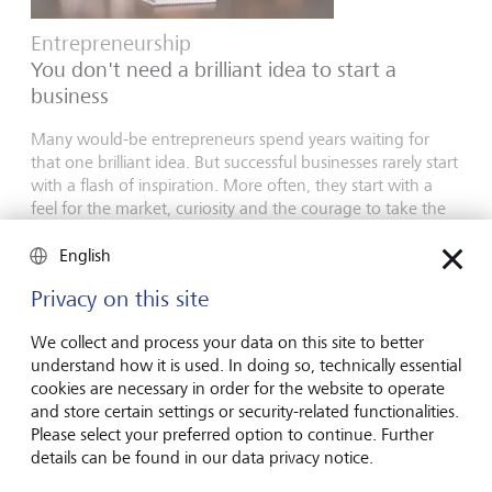
Entrepreneurship
You don't need a brilliant idea to start a
business
Many would-be entrepreneurs spend years waiting for
that one brilliant idea. But successful businesses rarely start
with a flash of inspiration. More often, they start with a
feel for the market, curiosity and the courage to take the
plunge.
English
16 luglio 2026
Scoprire di più
Privacy on this site
We collect and process your data on this site to better
understand how it is used. In doing so, technically essential
cookies are necessary in order for the website to operate
Global Investment Outlook
and store certain settings or security-related functionalities.
Metà anno 2026: all'orizzonte degli eventi
Please select your preferred option to continue. Further
details can be found in our data privacy notice.
L’economia globale sta assistendo a una ridefinizione degli
equilibri. Che impatto ha tutto ciò per le investitrici e gli