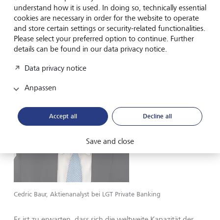
understand how it is used. In doing so, technically essential
Chancen bei
cookies are necessary in order for the website to operate
Versorgungsunternehmen und
and store certain settings or security-related functionalities.
Please select your preferred option to continue. Further
Technologieanbietern
details can be found in our data privacy notice.
Data privacy notice
Anpassen
Accept all
Decline all
Save and close
Cedric Baur, Aktienanalyst bei LGT Private Banking
Es ist zu erwarten, dass sich die weltweite Kapazität der