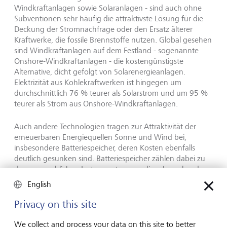
Windkraftanlagen sowie Solaranlagen - sind auch ohne
Subventionen sehr häufig die attraktivste Lösung für die
Deckung der Stromnachfrage oder den Ersatz älterer
Kraftwerke, die fossile Brennstoffe nutzen. Global gesehen
sind Windkraftanlagen auf dem Festland - sogenannte
Onshore-Windkraftanlagen - die kostengünstigste
Alternative, dicht gefolgt von Solarenergieanlagen.
Elektrizität aus Kohlekraftwerken ist hingegen um
durchschnittlich 76 % teurer als Solarstrom und um 95 %
teurer als Strom aus Onshore-Windkraftanlagen.
Auch andere Technologien tragen zur Attraktivität der
erneuerbaren Energiequellen Sonne und Wind bei,
insbesondere Batteriespeicher, deren Kosten ebenfalls
deutlich gesunken sind. Batteriespeicher zählen dabei zu
den massgeblichen Instrumenten, um die schwankende
Ausbeute aus den erneuerbaren Energiequellen zu
English
steuern. Leider sind weder wasserstoffbasierte Lösungen
zur Stromerzeugung noch Kernkraftwerke derzeit
Privacy on this site
wettbewerbsfähig (siehe Infobox unten).
We collect and process your data on this site to better