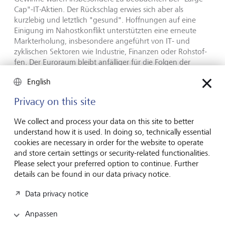
Cap"-IT-Aktien. Der Rückschlag erwies sich aber als
kurzlebig und letztlich "gesund". Hoffnungen auf eine
Einigung im Nahostkonflikt unterstützten eine erneute
Markterholung, insbesondere angeführt von IT- und
zyklischen Sektoren wie Industrie, Finanzen oder Rohstof­
fen. Der Euroraum bleibt anfälliger für die Folgen der
Nahost­krise, da das Wachstum nachlässt, die Inflation
English
hoch bleibt und davon ausgegangen wird, dass die EZB
die Zinsen erneut an­hebt. Dennoch erwarten
Privacy on this site
Anlegerinnen und Anleger in diesem Jahr weiterhin ein
Gewinnwachstum je Aktie von 12%, was angesichts des
We collect and process your data on this site to better
sich verschlechternden Hintergrunds zu optimis­tisch sein
understand how it is used. In doing so, technically essential
könnte. Wir halten daher an unserer Einschätzung
cookies are necessary in order for the website to operate
"Unattraktiv" fest. In den USA bleibt die wirtschaftliche
and store certain settings or security-related functionalities.
Aktivi­tät solide, und laufende KI-bezogene Investitionen
Please select your preferred option to continue. Further
stützen wei­terhin das starke Gewinnwachstum. Wir
details can be found in our data privacy notice.
behalten daher dies­bezüglich unsere Einschätzung mit
"Attraktiv" bei.
Data privacy notice
Anpassen
Anleihenstrategie