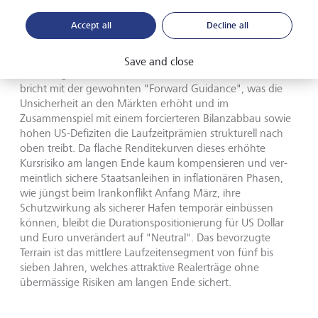
Accept all
Decline all
Trotz historisch attraktiver Realrenditen bei Nominalwerten
von 4.5% in den USA und 3.0% in Deutschland ist bei
einer massiven Ausweitung der Portfolioduration derzeit
Save and close
Vorsicht ge­boten. Der neue Fed-Vorsitzende Kevin Warsh
bricht mit der gewohnten "Forward Guidance", was die
Unsicherheit an den Märkten erhöht und im
Zusammenspiel mit einem forcierteren Bilanzabbau sowie
hohen US-Defiziten die Laufzeitprämien strukturell nach
oben treibt. Da flache Renditekurven dieses er­höhte
Kursrisiko am langen Ende kaum kompensieren und ver­
meintlich sichere Staatsanleihen in inflationären Phasen,
wie jüngst beim Irankonflikt Anfang März, ihre
Schutzwirkung als sicherer Hafen temporär einbüssen
können, bleibt die Durati­onspositionierung für US Dollar
und Euro unverändert auf "Neu­tral". Das bevorzugte
Terrain ist das mittlere Laufzeitensegment von fünf bis
sieben Jahren, welches attraktive Realerträge ohne
übermässige Risiken am langen Ende sichert.