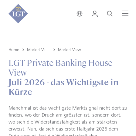
Deutschland • Deutsch
Login
Suche
Me
Home
Market View & Insights
Market View
LGT Private Banking House
View
Juli 2026 - das Wichtigste in
Kürze
Manchmal ist das wichtigste Marktsignal nicht dort zu
finden, wo der Druck am grössten ist, sondern dort,
wo sich die Widerstandsfähigkeit als am stärksten
erweist. Nun, da sich das erste Halbjahr 2026 dem
Ende zuneigt, hat die Weltwirtschaft den