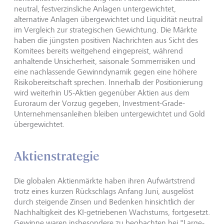
neut­ral, festverzinsliche Anlagen untergewichtet,
alternative Anla­gen übergewichtet und Liquidität neutral
im Vergleich zur stra­tegischen Gewichtung. Die Märkte
haben die jüngsten positiven Nachrichten aus Sicht des
Komitees bereits weitgehend einge­preist, während
anhaltende Unsicherheit, saisonale Sommerri­siken und
eine nachlassende Gewinndynamik gegen eine höhe­re
Risikobereitschaft sprechen. Innerhalb der Positionierung
wird weiterhin US-Aktien gegenüber Aktien aus dem
Euroraum der Vorzug gegeben, Investment-Grade-
Unternehmensanlei­hen bleiben untergewichtet und Gold
übergewichtet.
Aktienstrategie
Die globalen Aktienmärkte haben ihren Aufwärtstrend
trotz eines kurzen Rückschlags Anfang Juni, ausgelöst
durch steigen­de Zinsen und Bedenken hinsichtlich der
Nachhaltigkeit des KI-getriebenen Wachstums, fortgesetzt.
Gewinne waren insbe­sondere zu beobachten bei "Large-