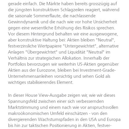
gerade einfach. Die Märk­te haben bereits grosszügig auf
die jüngsten konstruktiven Schlagzeilen reagiert, wäh­rend
die saisonale Sommerflaute, die nachlassende
Gewinndynamik und die nach wie vor hohe Unsicherheit
gegen eine wesentliche Erhöhung des Risikos sprechen.
Vor diesem Hintergrund behalten wir eine ausgewogene,
aber konstruktive Haltung bei: Aktien bleiben "Neutral",
festverzinsliche Wertpapiere "Untergewichtet", alternative
Anlagen "Übergewichtet" und Liquidität "Neutral" im
Verhältnis zur strategischen Allokation. Innerhalb der
Portfolios bevorzugen wir weiterhin US-Aktien gegenüber
Aktien aus der Eurozone, bleiben bei Investment-Grade-
Unternehmensanleihen vor­sichtig und sehen Gold als
wichtiges stabilisierendes Element.
In dieser House View-Ausgabe zeigen wir, wie wir dieses
Spannungsfeld zwischen einer sich verbessernden
Marktstimmung und einem nach wie vor anspruchsvollen
makroökonomischen Umfeld einschätzen - von den
divergierenden Wachstumspfa­den in den USA und Europa
bis hin zur taktischen Positionierung in Aktien, festver­