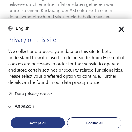
teilweise durch erhöhte Inflationsdaten getrieben war,
führte zu einem Rückgang der Aktienkurse. In einem
derart symmetrischen Risikoumfeld behalten wir eine
ausgewogenere Risikobereitschaft bei und konzentrieren
English
uns auf defensivere, weniger zyklische Regionen und
Sektoren. Die USA bleiben unsere bevorzugte Region,
Privacy on this site
gestützt durch ein starkes Gewinnwachstum, das von der
KI und zunehmend auch von anderen Sektoren sowie
We collect and process your data on this site to better
durch eine geringere Energieabhängigkeit vom Nahen
understand how it is used. In doing so, technically essential
Osten getrieben wird. Der Euroraum hingegen bleibt
cookies are necessary in order for the website to operate
aufgrund seines höheren Engagements in zyklischen
and store certain settings or security-related functionalities.
Sektoren und höherer Energiekosten unsere am
Please select your preferred option to continue. Further
wenigsten bevorzugte Region.
details can be found in our data privacy notice.
Data privacy notice
Anleihenstrategie
Anpassen
Die globalen Staatsanleihemärkte verzeichnen einen
synchronisierten Renditeanstieg, der die Zinsen am
Accept all
Decline all
ultralangen Ende der Kurve im Zuge einer weltweiten
Neubewertung von Laufzeitrisiken auf