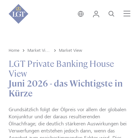
Deutschland • Deutsch
Login
Suche
Me
Home
Market View & Insights
Market View
LGT Private Banking House
View
Juni 2026 - das Wichtigste in
Kürze
Grundsätzlich folgt der Ölpreis vor allem der globalen
Konjunktur und der daraus resultierenden
Ölnachfrage; die deutlich stärkeren Auswirkungen bei
Verwerfungen entstehen jedoch dann, wenn das
Angebot zum preisbestimmenden Faktor wird. Dies