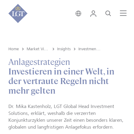
Liechtenstein • Deutsch
Login
Suche
Me
Home
Market View & Insights
Insights
Investment strategy
Anlagestrategien
Investieren in einer Welt, in
der vertraute Regeln nicht
mehr gelten
Dr. Mika Kastenholz, LGT Global Head Investment
Solutions, erklärt, weshalb die verzerrten
Konjunkturzyklen unserer Zeit einen besonders klaren,
globalen und langfristigen Anlagefokus erfordern.