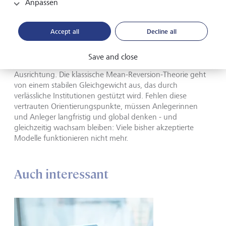
Anpassen
Wie sollten sich Anlegerinnen und Anleger
Accept all
Decline all
heute positionieren?
Save and close
Wer am Ereignishorizont agiert, braucht eine andere
Ausrichtung. Die klassische Mean-Reversion-Theorie geht
von einem stabilen Gleichgewicht aus, das durch
verlässliche Institutionen gestützt wird. Fehlen diese
vertrauten Orientierungspunkte, müssen Anlegerinnen
und Anleger langfristig und global denken - und
gleichzeitig wachsam bleiben: Viele bisher akzeptierte
Modelle funktionieren nicht mehr.
Auch interessant