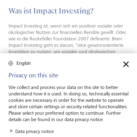
Was ist Impact Investing?
Impact Investing ist, wenn sich ein positiver sozialer oder
ökologischer Nutzen zur finanziellen Rendite gesellt. Oder,
wie es die Rockefeller Foundation 2007 definierte: Beim
Impact Investing geht es darum, "eine gewinnorientierte
Investition zu nutzen, um sozialen und ökologischen
Nutzen für die Gesellschaft zu generieren".
English
Das ist beispielsweise der Fall, wenn ein Private-Equity-
Privacy on this site
Fonds in netzunabhängige Solarunternehmen investiert,
die Haushalte in den Subsahara-Ländern Afrikas
We collect and process your data on this site to better
versorgen, und sowohl den Zugang der Haushalte zu
understand how it is used. In doing so, technically essential
Energie als auch finanzielle Renditen anstrebt. Oder wenn
cookies are necessary in order for the website to operate
eine von einer multinationalen Bank begebene grüne
and store certain settings or security-related functionalities.
Anleihe, die an Projekte im Bereich erneuerbare Energien
Please select your preferred option to continue. Further
geknüpft ist "ring-fenced"), Anlegerinnen und Anlegern
details can be found in our data privacy notice.
neben der nachweisbaren CO2-Reduktion auch eine feste
Rendite bietet.
Data privacy notice