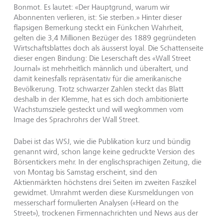
Bonmot. Es lautet: «Der Hauptgrund, warum wir
Abonnenten verlieren, ist: Sie sterben.» Hinter dieser
flapsigen Bemerkung steckt ein Fünkchen Wahrheit,
gelten die 3,4 Millionen Bezüger des 1889 gegründeten
Wirtschaftsblattes doch als äusserst loyal. Die Schattenseite
dieser engen Bindung: Die Leserschaft des «Wall Street
Journal» ist mehrheitlich männlich und überaltert, und
damit keinesfalls repräsentativ für die amerikanische
Bevölkerung. Trotz schwarzer Zahlen steckt das Blatt
deshalb in der Klemme, hat es sich doch ambitionierte
Wachstumsziele gesteckt und will wegkommen vom
Image des Sprachrohrs der Wall Street.
Dabei ist das WSJ, wie die Publikation kurz und bündig
genannt wird, schon lange keine gedruckte Version des
Börsentickers mehr. In der englischsprachigen Zeitung, die
von Montag bis Samstag erscheint, sind den
Aktienmärkten höchstens drei Seiten im zweiten Faszikel
gewidmet. Umrahmt werden diese Kursmeldungen von
messerscharf formulierten Analysen («Heard on the
Street»), trockenen Firmennachrichten und News aus der