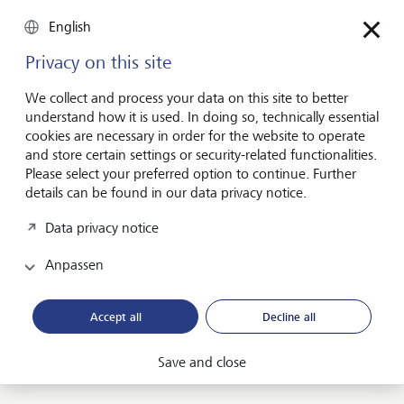
Gigot auf seinen Seiten nicht. Selbst intern treten
English
aufgrund dieses harten Regimes bisweilen
Unstimmigkeiten auf. So beschwerten sich WSJ-Reporter
Privacy on this site
im vorigen Juni über einen Meinungsartikel des damaligen
Vizepräsidenten Mike Pence, in dem dieser behauptet
We collect and process your data on this site to better
hatte, Amerika stehe keine «zweite Welle» von Corona-
understand how it is used. In doing so, technically essential
Infektionen bevor.
cookies are necessary in order for the website to operate
and store certain settings or security-related functionalities.
Es kam bekanntlich ganz anders. Gigot, der preisgekrönte
Please select your preferred option to continue. Further
Meinungsmacher, gab sich allerdings ungerührt. In einem
details can be found in our data privacy notice.
(unsignierten) Meinungsartikel verwies er darauf, dass
Newsroom und «Opinion Pages» strikt getrennt arbeiteten.
Data privacy notice
Und er gab die Parole aus, dass es für Konformität und
Intoleranz auf seinen Seiten keinen Platz habe – weil er
Anpassen
sich nicht verbiegen will, um neue Leserinnen und Leser zu
gewinnen.
Accept all
Decline all
Aufmacherbild: Alamy Stock Foto/Chris Batson
Save and close