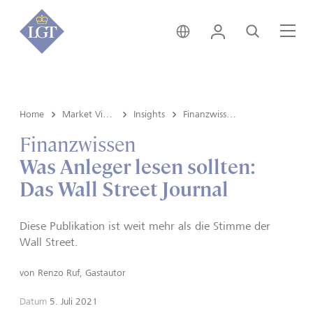
Liechtenstein • Deutsch
Login
Suche
Me
Home
Market View & Insights
Insights
Finanzwissen
Finanzwissen
Was Anleger lesen sollten:
Das Wall Street Journal
Diese Publikation ist weit mehr als die Stimme der
Wall Street.
von
Renzo Ruf, Gastautor
Datum
5. Juli 2021