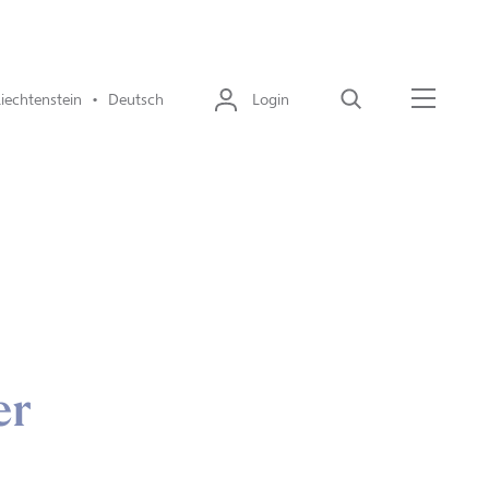
Liechtenstein • Deutsch
Login
Suche
Menü
er