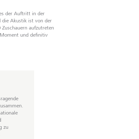
 der Auftritt in der
die Akustik ist von der
0 Zuschauern aufzutreten
 Moment und definitiv
sragende
 zusammen.
nationale
d
g zu
.