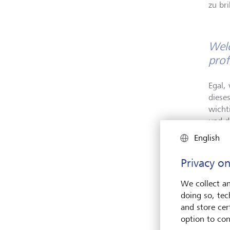
zu bri
Welc
prof
Egal,
diese
wicht
und d
nach 
English
präse
Privacy on
Gleic
techn
We collect an
Konku
doing so, tec
lerne
and store cert
an de
option to con
Weg z