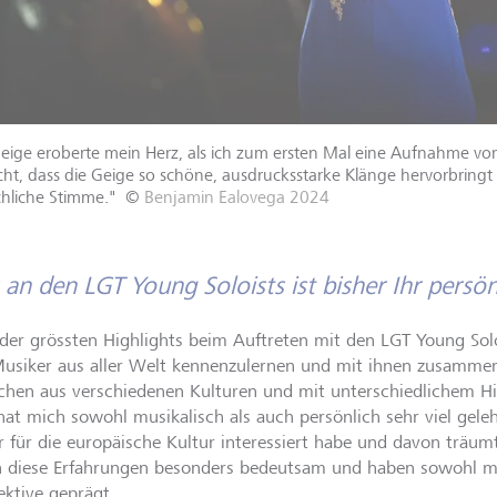
eige eroberte mein Herz, als ich zum ersten Mal eine Aufnahme von
cht, dass die Geige so schöne, ausdrucksstarke Klänge hervorbringt 
hliche Stimme."
©
Benjamin Ealovega 2024
an den LGT Young Soloists ist bisher Ihr persön
 der grössten Highlights beim Auftreten mit den LGT Young Solo
usiker aus aller Welt kennenzulernen und mit ihnen zusamme
hen aus verschiedenen Kulturen und mit unterschiedlichem H
 hat mich sowohl musikalisch als auch persönlich sehr viel gele
 für die europäische Kultur interessiert habe und davon träumt
 diese Erfahrungen besonders bedeutsam und haben sowohl me
ektive geprägt.