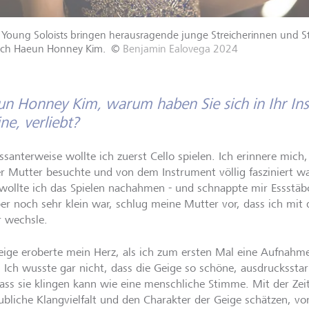
oung Soloists bringen herausragende junge Streicherinnen und St
uch Haeun Honney Kim.
©
Benjamin Ealovega 2024
n Honney Kim, warum haben Sie sich in Ihr Ins
ine, verliebt?
ssanterweise wollte ich zuerst Cello spielen. Ich erinnere mich,
r Mutter besuchte und von dem Instrument völlig fasziniert wa
wollte ich das Spielen nachahmen - und schnappte mir Essstä
ber noch sehr klein war, schlug meine Mutter vor, dass ich mit 
r wechsle.
eige eroberte mein Herz, als ich zum ersten Mal eine Aufnahm
. Ich wusste gar nicht, dass die Geige so schöne, ausdrucksstar
ass sie klingen kann wie eine menschliche Stimme. Mit der Zeit 
ubliche Klangvielfalt und den Charakter der Geige schätzen, vo