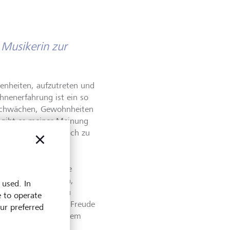
 Musikerin zur
genheiten, aufzutreten und
ühnenerfahrung ist ein so
, Schwächen, Gewohnheiten
r gibt es meiner Meinung
keiten, sich wirklich zu
pruchsvoll. Über die
dig mit Vergleichen,
 used. In
iert. Ich glaube, zu
e to operate
e Leidenschaft und Freude
our preferred
igsten Aspekte auf dem