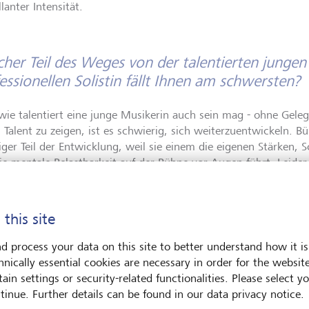
llanter Intensität.
her Teil des Weges von der talentierten jungen
essionellen Solistin fällt Ihnen am schwersten?
 wie talentiert eine junge Musikerin auch sein mag - ohne Gele
s Talent zu zeigen, ist es schwierig, sich weiterzuentwickeln. B
iger Teil der Entwicklung, weil sie einem die eigenen Stärken
ie mentale Belastbarkeit auf der Bühne vor Augen führt. Leide
für viele junge Musikerinnen und Musiker nur begrenzte Möglich
ntieren und sich einen Namen zu machen.
 this site
hzeitig ist Musik nicht nur körperlich, sondern auch mental ans
ische Vorbereitung hinaus sind Musikerinnen und Musiker stän
d process your data on this site to better understand how it is
rrenz, Selbstkritik und dem Druck, sich zu verbessern, konfront
hnically essential cookies are necessary in order for the websit
n, wie man mit diesen Herausforderungen umgeht und dabei di
ain settings or security-related functionalities. Please select y
r Musik bewahrt, ist einer der schwierigsten, aber auch wicht
tinue. Further details can be found in our data privacy notice.
ur professionellen Musikerin.