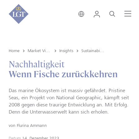
Liechtenstein • Deutsch
Login
Suche
Me
Home
Market View & Insights
Insights
Sustainability
Nachhaltigkeit
Wenn Fische zurückkehren
Das marine Ökosystem ist massiv gefährdet. Pristine
Seas, ein Projekt von National Geographic, kämpft seit
2008 gegen diese traurige Entwicklung an. Mit Erfolg.
Denn die Unterwasserwelt kann sich erholen.
von
Flurina Ammann
Datum
14. Dezember 2023