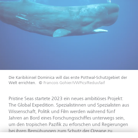
Die Karibikinsel Dominica will das erste Pottwal-Schutzgebiet der
Welt errichten.
©
Francois Gohier/VWPics/Redux/laif
Pristine Seas startete 2023 ein neues ambitiöses Projekt:
The Global Expedition. Spezialistinnen und Spezialisten aus
Wissenschaft, Politik und Film werden während fünf
Jahren an Bord eines Forschungsschiffes unterwegs sein,
um den tropischen Pazifik zu erforschen und Regierungen
bei ihren Bemühungen zum Schutz der Ozeane zu
unterstützen.