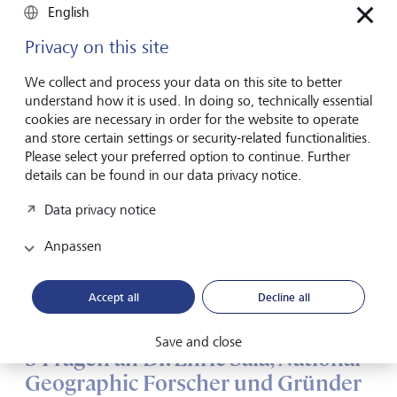
English
Bis 2030 sind es nur noch ein paar Jahre. Genügend Zeit,
Privacy on this site
um etwas zu verändern. Aber nur, wenn wir jetzt etwas
tun. Für die Unterwasserwelt - und für uns alle.
We collect and process your data on this site to better
understand how it is used. In doing so, technically essential
cookies are necessary in order for the website to operate
and store certain settings or security-related functionalities.
Please select your preferred option to continue. Further
LGT Venture Philanthropy unterstützt Pristine Seas als
details can be found in our data privacy notice.
Investor und Partner.
Hier erfahren Sie mehr über das
Data privacy notice
Projekt und unser Engagement.
Anpassen
Accept all
Decline all
Save and close
3 Fragen an Dr. Enric Sala, National
Geographic Forscher und Gründer