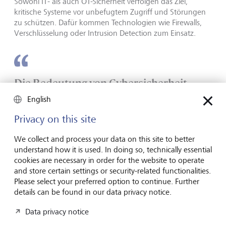
Sowohl IT- als auch OT-Sicherheit verfolgen das Ziel,
kritische Systeme vor unbefugtem Zugriff und Störungen
zu schützen. Dafür kommen Technologien wie Firewalls,
Verschlüsselung oder Intrusion Detection zum Einsatz.
Die Bedeutung von Cybersicherheit
reicht weit über den klassischen Schutz
English
digitaler Daten hinaus.
Privacy on this site
Trotz ähnlicher Sicherheitsziele unterscheiden sich IT und
We collect and process your data on this site to better
OT in Aufbau und Anforderungen deutlich:
understand how it is used. In doing so, technically essential
cookies are necessary in order for the website to operate
IT-Systeme sind dynamisch, datengetrieben und werden
and store certain settings or security-related functionalities.
regelmässig aktualisiert, um auf neue Bedrohungen zu
Please select your preferred option to continue. Further
reagieren. Hier stehen Datenvertraulichkeit, -integrität und
details can be found in our data privacy notice.
-verfügbarkeit im Fokus.
Data privacy notice