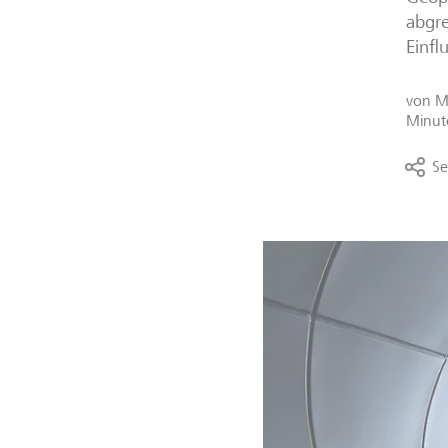
abgre
Einfl
von
M
Minut
Se