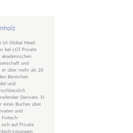
enholz
z ist Global Head
s bei LGT Private
m akademischen
senschaft und
t er über mehr als 20
 den Bereichen
del und
schliesslich
eifender Derivate. Er
r eines Buches über
ivaten und
 Fintech-
sich auf Private
htech-Lösungen