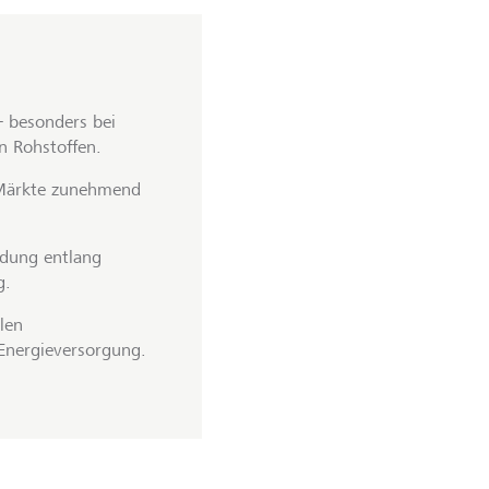
- besonders bei
en Rohstoffen.
 Märkte zunehmend
ldung entlang
g.
len
Energieversorgung.