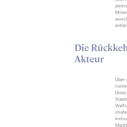
zentra
Miner
aussc
entla
Die Rückkehr
Akteur
Über 
vorhe
Diese
Staat
Weltr
strat
Instr
Markt