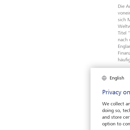
Die A
vonei
sich 
Weltw
Titel
nach 
Engla
Finan
häufi
English
Privacy on
We collect an
doing so, tec
and store cert
option to con