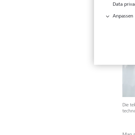
Data priva
Anpassen
Die te
techno
Man m