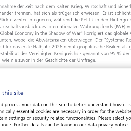
nnahme der Zeit nach dem Kalten Krieg, Wirtschaft und Sicherhe
nander trennen, hat sich als trügerisch erwiesen. Es ist schlic
Märkte weiter integrieren, während die Politik in den Hintergrun
irtschaftsausblick des Internationalen Währungsfonds (IWF) 
 "Global Economy in the Shadow of War" korrigiert das global
unten, wobei die Abwärtsrisiken überwiegen. Der "Systemic Ri
nd für das erste Halbjahr 2026 nennt geopolitische Risiken als g
zstabilität des Vereinigten Königreichs - genannt von 95 % der
g wie nie zuvor in der Geschichte der Umfrage.
 this site
d process your data on this site to better understand how it is
hnically essential cookies are necessary in order for the websit
ain settings or security-related functionalities. Please select y
tinue. Further details can be found in our data privacy notice.