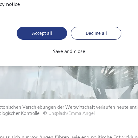
cy notice
Accept all
Decline all
Save and close
ktonischen Verschiebungen der Weltwirtschaft verlaufen heute entl
logischer Kontrolle.
©
Unsplash/Emma Angel
uss sich nur vor Augen führen, wie eng politische Entwicklu