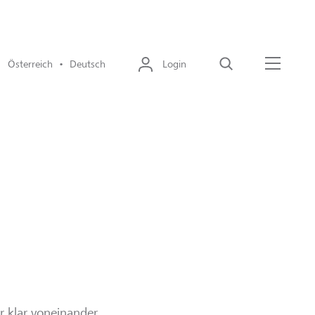
Österreich • Deutsch
Login
Suche
Menü
r klar voneinander