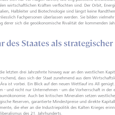
len wirtschaftlichen Kräften verflochten sind. Der Orbit, Energi
alien, Halbleiter und Biotechnologie sind längst keine Randthe
hliesslich Fachpersonen überlassen werden. Sie bilden vielmehr
ng derer sich die geoökonomische Rivalität der kommenden Jahr
 des Staates als strategischer
die letzten drei Jahrzehnte hinweg war an den westlichen Kapi
rrschend, dass sich der Staat zunehmend aus dem Wirtschafts
 Ära ist vorbei. Ein Blick auf den neuen Wettlauf ins All genüg
en - und nicht nur Unternehmen - um die Vorherrschaft in der
aumökonomie. Auch bei kritischen Mineralien setzen westliche
egische Reserven, garantierte Mindestpreise und direkte Kapital
umente, die eher an die Industriepolitik des Kalten Krieges erin
liberalismus des 21. Jahrhunderts.