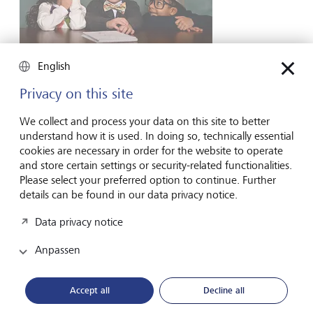
English
Unternehmertum
Startup gründen ohne Geistesblitz
Privacy on this site
Wer ein Unternehmen gründen will, wartet oft auf die eine
We collect and process your data on this site to better
geniale Idee. Dabei entsteht Unternehmertum selten durch
understand how it is used. In doing so, technically essential
Geistesblitze - sondern durch Marktgefühl, Neugier und
cookies are necessary in order for the website to operate
Mut.
and store certain settings or security-related functionalities.
Please select your preferred option to continue. Further
16. Juli 2026
Mehr entdecken
details can be found in our data privacy notice.
Data privacy notice
Anpassen
Global Investment Outlook
Halbjahr 2026: am Ereignishorizont
Accept all
Decline all
Die Weltwirtschaft befindet sich im Übergang zu einer