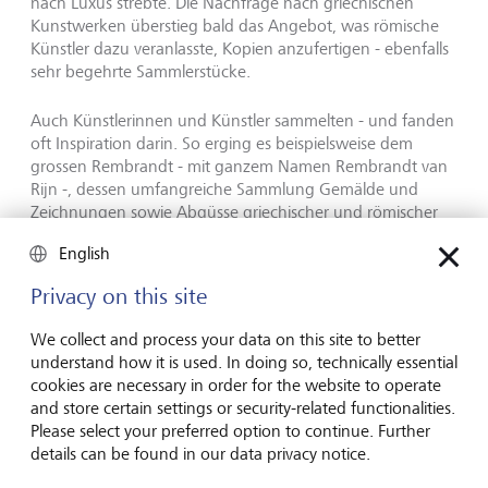
nach Luxus strebte. Die Nachfrage nach griechischen
Kunstwerken überstieg bald das Angebot, was römische
Künstler dazu veranlasste, Kopien anzufertigen - ebenfalls
sehr begehrte Sammlerstücke.
Auch Künstlerinnen und Künstler sammelten - und fanden
oft Inspiration darin. So erging es beispielsweise dem
grossen Rembrandt - mit ganzem Namen Rembrandt van
Rijn -, dessen umfangreiche Sammlung Gemälde und
Zeichnungen sowie Abgüsse griechischer und römischer
Büsten umfasste. Und wenn er nicht kaufen konnte, was
English
er wollte, machte er sich Skizzen davon.
Privacy on this site
Im Jahr 1639 war er bei der Nachlassauktion des
flämischen Kaufmanns und Sammlers Lucas van Uffel von
We collect and process your data on this site to better
einem Porträt Baldassare Castigliones von Raffael
understand how it is used. In doing so, technically essential
beeindruckt. Das Gemälde wurde zu einem erstaunlich
cookies are necessary in order for the website to operate
hohen Preis verkauft - aber nicht bevor Rembrandt eine
and store certain settings or security-related functionalities.
Skizze davon angefertigt hatte. Später übernahm er die
Please select your preferred option to continue. Further
Pose des Porträtierten für eines seiner Selbstporträts.
details can be found in our data privacy notice.