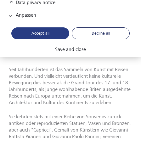
Data privacy notice
Anpassen
Skizze statt Gemälde: Wenn Rembrandt nicht kaufen konnte,
was er wollte, machte er sich Skizzen davon.
©
ALBERTINA,
Wien
Accept all
Decline all
Kunst und Tourismus: Die Grand
Save and close
Tour
Seit Jahrhunderten ist das Sammeln von Kunst mit Reisen
verbunden. Und vielleicht verdeutlicht keine kulturelle
Bewegung dies besser als die Grand Tour des 17. und 18.
Jahrhunderts, als junge wohlhabende Briten ausgedehnte
Reisen nach Europa unternahmen, um die Kunst,
Architektur und Kultur des Kontinents zu erleben.
Sie kehrten stets mit einer Reihe von Souvenirs zurück -
antiken oder reproduzierten Statuen, Vasen und Bronzen,
aber auch "Capricci". Gemalt von Künstlern wie Giovanni
Battista Piranesi und Giovanni Paolo Pannini, vereinen