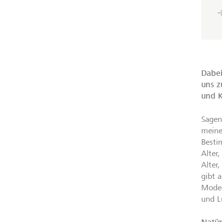
Dabei
uns z
und K
Sagen
meine
Besti
Alter
Alter
gibt 
Modee
und Lu
Natür