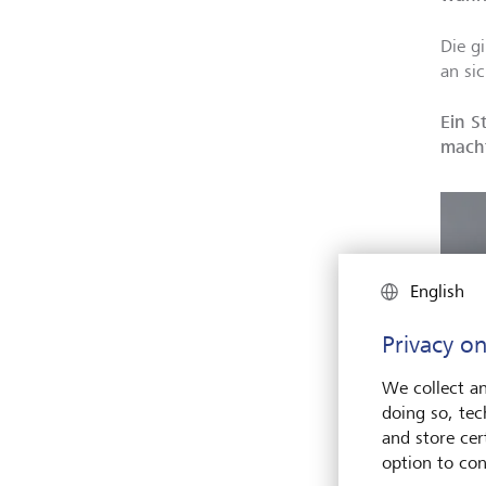
Die g
an sic
Ein S
mach
English
Privacy on
We collect an
doing so, tec
and store cert
"Stil 
option to con
haben,