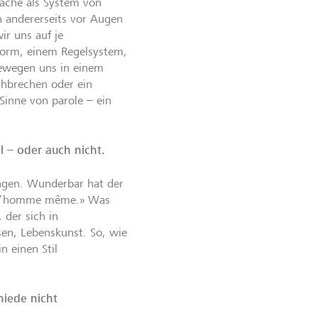
rache als System von
h andererseits vor Augen
ir uns auf je
Norm, einem Regelsystem,
bewegen uns in einem
hbrechen oder ein
 Sinne von parole – ein
l – oder auch nicht.
angen. Wunderbar hat der
est l’homme même.» Was
 der sich in
sen, Lebenskunst. So, wie
 einen Stil
hiede nicht