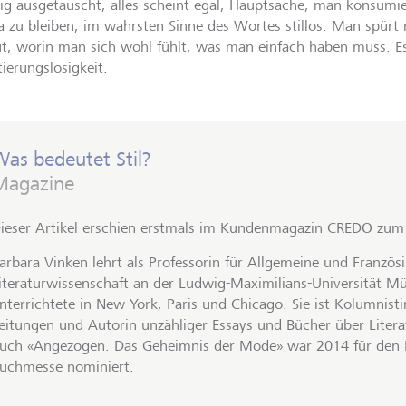
big ausgetauscht, alles scheint egal, Hauptsache, man konsumie
 zu bleiben, im wahrsten Sinne des Wortes stillos: Man spürt
ut, worin man sich wohl fühlt, was man einfach haben muss. Es
ierungslosigkeit.
as bedeutet Stil?
Magazine
ieser Artikel erschien erstmals im Kundenmagazin CREDO zum 
arbara Vinken lehrt als Professorin für Allgemeine und Französ
iteraturwissenschaft an der Ludwig-Maximilians-Universität 
nterrichtete in New York, Paris und Chicago. Sie ist Kolumnist
eitungen und Autorin unzähliger Essays und Bücher über Liter
uch «Angezogen. Das Geheimnis der Mode» war 2014 für den Pr
uchmesse nominiert.