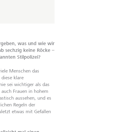
rgeben, was und wie wir
ab sechzig keine Röcke –
nnten Stilpolizei?
 viele Menschen das
 diese klare
ie sei wichtiger als das
bt auch Frauen in hohem
astisch aussehen, und es
lichen Regeln der
uletzt etwas mit Gefallen
ielleicht mal einen