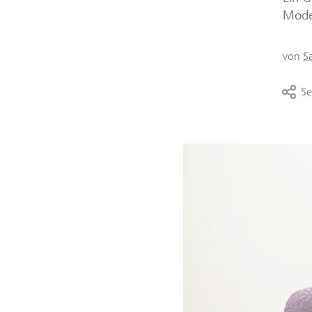
Modet
von
S
Se