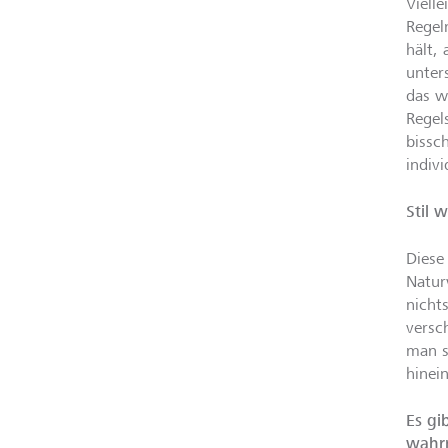
Viell
Regel
hält,
unter
das w
Regel
bissc
indiv
Stil 
Diese
Natur
nichts
versc
man s
hinei
Es gi
wahr