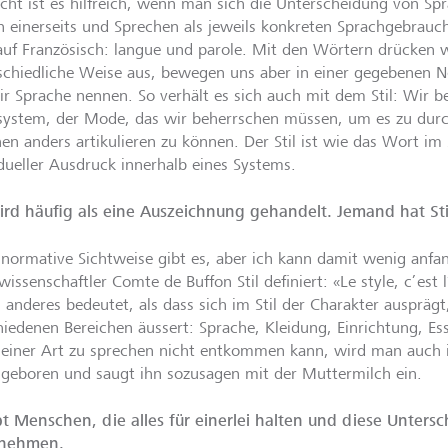
eicht ist es hilfreich, wenn man sich die Unterscheidung von Sp
n einerseits und Sprechen als jeweils konkreten Sprachgebrauc
 auf Französisch: langue und parole. Mit den Wörtern drücken w
schiedliche Weise aus, bewegen uns aber in einer gegebenen 
ir Sprache nennen. So verhält es sich auch mit dem Stil: Wir 
system, der Mode, das wir beherrschen müssen, um es zu durc
hen anders artikulieren zu können. Der Stil ist wie das Wort im
idueller Ausdruck innerhalb eines Systems.
wird häufig als eine Auszeichnung gehandelt. Jemand hat Sti
 normative Sichtweise gibt es, aber ich kann damit wenig anf
wissenschaftler Comte de Buffon Stil definiert: «Le style, c’
 anderes bedeutet, als dass sich im Stil der Charakter ausprägt,
hiedenen Bereichen äussert: Sprache, Kleidung, Einrichtung, Es
einer Art zu sprechen nicht entkommen kann, wird man auch in
ngeboren und saugt ihn sozusagen mit der Muttermilch ein.
bt Menschen, die alles für einerlei halten und diese Untersc
nehmen.