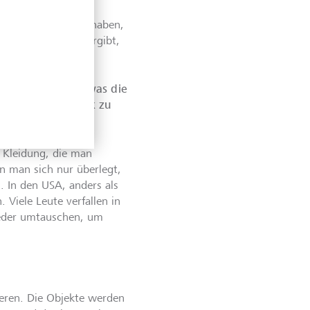
tet, keine Angst zu haben,
n. Was die Mode vorgibt,
h mal verformt.
 zu beobachten, was die
nem einzigen Klick zu
 Kleidung, die man
n man sich nur überlegt,
. In den USA, anders als
 Viele Leute verfallen in
wieder umtauschen, um
tieren. Die Objekte werden