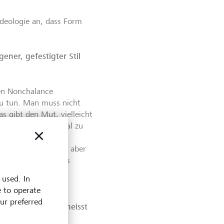
Ideologie an, dass Form
ener, gefestigter Stil
sen Nonchalance
zu tun. Man muss nicht
s gibt den Mut, vielleicht
 zu tanzen, auch mal zu
so nicht vor den
 alle verführbar –, aber
 weder als atemloses
ie Lust am Self-
 used. In
e to operate
our preferred
ann man kaufen, heisst