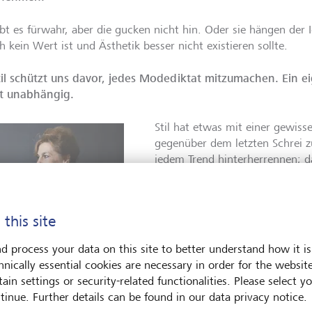
ibt es fürwahr, aber die gucken nicht hin. Oder sie hängen der 
h kein Wert ist und Ästhetik besser nicht existieren sollte.
til schützt uns davor, jedes Modediktat mitzumachen. Ein eig
t unabhängig.
Stil hat etwas mit einer gewis
gegenüber dem letzten Schrei 
jedem Trend hinterherrennen; da
auch extravagant aus der Reihe
schockieren. Stil schützt uns al
berühmten Fehlkäufen – wir sind
 this site
vielleicht schützt er uns davor,
Fashion-Victim zu enden noch d
d process your data on this site to better understand how it is
Fashioning zu verlieren.
hnically essential cookies are necessary in order for the websit
ain settings or security-related functionalities. Please select y
Stil muss man haben, Mode k
bedeutet, keine Angst zu
tinue. Further details can be found in our data privacy notice.
es.
 auch mal aus der Rolle