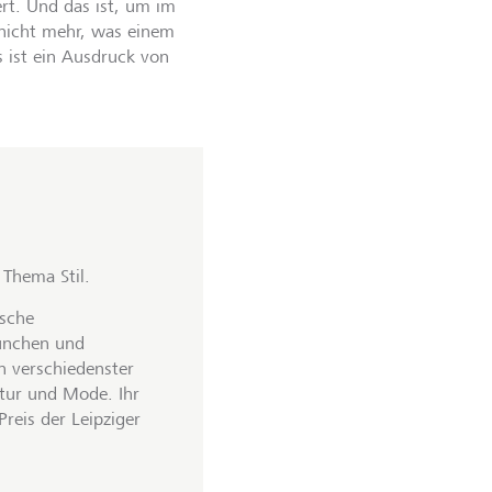
rt. Und das ist, um im
 nicht mehr, was einem
 ist ein Ausdruck von
Thema Stil.
ische
München und
in verschiedenster
atur und Mode. Ihr
eis der Leipziger