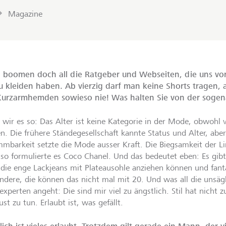
Magazine
 boomen doch all die Ratgeber und Webseiten, die uns vo
u kleiden haben. Ab vierzig darf man keine Shorts tragen, 
urzarmhemden sowieso nie! Was halten Sie von der sogena
 wir es so: Das Alter ist keine Kategorie in der Mode, obwohl
n. Die frühere Ständegesellschaft kannte Status und Alter, aber
mmbarkeit setzte die Mode ausser Kraft. Die Biegsamkeit der Lin
, so formulierte es Coco Chanel. Und das bedeutet eben: Es gi
, die enge Lackjeans mit Plateausohle anziehen können und fant
andere, die können das nicht mal mit 20. Und was all die unsäg
xperten angeht: Die sind mir viel zu ängstlich. Stil hat nicht z
st zu tun. Erlaubt ist, was gefällt.
lich ist vieles erlaubt. Trotzdem gilt gerade ein Mann, der v