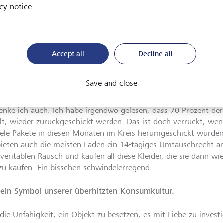
cy notice
len", so Prof. Dr. Barbara
n
©
Dirk Bruniecki/laif
Das ist ganz richtig. Stil bedeu
auch mal aus der Rolle zu falle
durch individuelle Aneignung neu geformt – und vielleicht auc
Accept all
Decline all
esen Corona-Zeiten war eine Zunahme an Online-Einkäufen
an Fehlkäufen wahrscheinlich erhöhte, weil alles nur mit ei
Save and close
ben ist.
enke ich auch. Ich habe irgendwo gelesen, dass 70 Prozent der
llt, wieder zurückgeschickt werden. Das ist doch verrückt, wen
iele Pakete in diesen Monaten im Kreis herumgeschickt wurden
 bieten auch die meisten Läden ein 14-tägiges Umtauschrecht an.
 veritablen Rausch und kaufen all diese Kleider, die sie dann 
zu kaufen. Ein bisschen schwindelerregend.
t ein Symbol unserer überhitzten Konsumkultur.
t die Unfähigkeit, ein Objekt zu besetzen, es mit Liebe zu inves