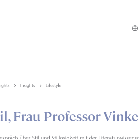
ights
Insights
Lifestyle
til, Frau Professor Vink
espräch über Stil und Stillosigkeit mit der Literaturwissens