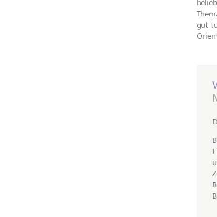
belie
Thema
gut t
Orient
W
D
B
L
u
Z
B
B