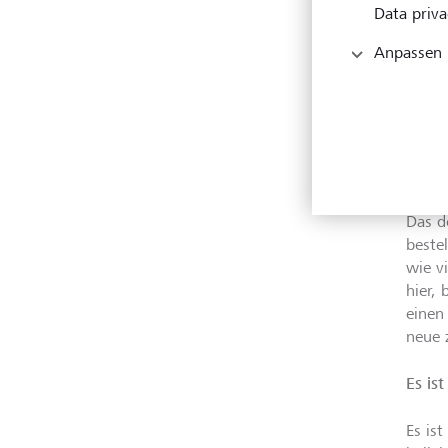
Data priva
zu fal
Vinke
Anpassen
wird 
n di
I
Rate 
erwer
Das d
beste
wie v
hier,
einen
neue 
Es is
Es is