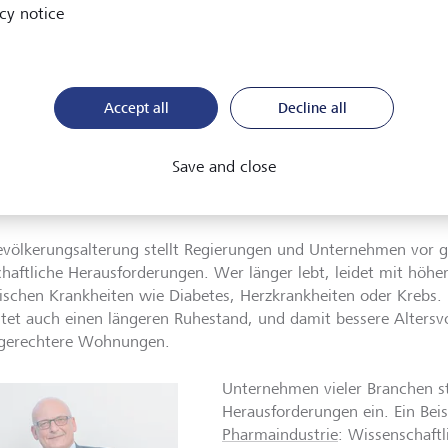
cy notice
wird die Zahl der weltweit über 65-Jährigen voraussichtlich me
wie die Zahl der unter Fünfjährigen. Dr. Tilman Dumrese, Senior
veranschaulicht die Entwicklung mit einem Vergleich: "Stellen S
ch in Zeitlupe zu Tal bewegt."
Accept all
Decline all
Save and close
bedürfnisse im hohen Alter
evölkerungsalterung stellt Regierungen und Unternehmen vor ge
chaftliche Herausforderungen. Wer länger lebt, leidet mit höhe
ischen Krankheiten wie Diabetes, Herzkrankheiten oder Krebs. 
tet auch einen längeren Ruhestand, und damit bessere Altersv
sgerechtere Wohnungen.
Unternehmen vieler Branchen ste
Herausforderungen ein. Ein Beis
Pharmaindustrie
: Wissenschaftl