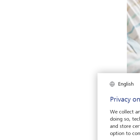
English
Privacy on
We collect an
Das ne
doing so, tec
Gebur
and store cert
option to con