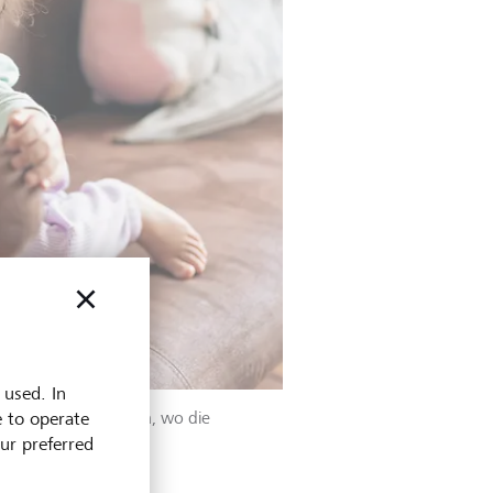
 used. In
 in Asien und Afrika, wo die
e to operate
our preferred