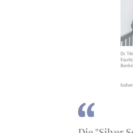
Dr. Ti
Equity
Banki
hohen
Die "Silver 