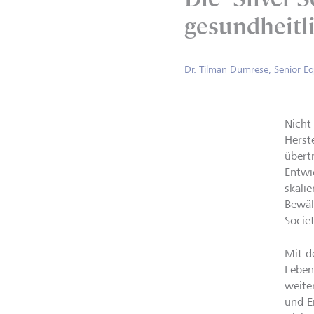
gesundheitl
Dr. Tilman Dumrese, Senior Eq
Nicht
Herst
übert
Entwi
skali
Bewäl
Socie
Mit d
Leben
weite
und E