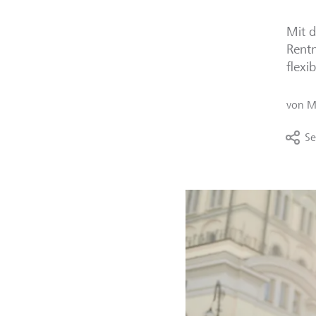
Mit 
Rentn
flexi
von
M
Se