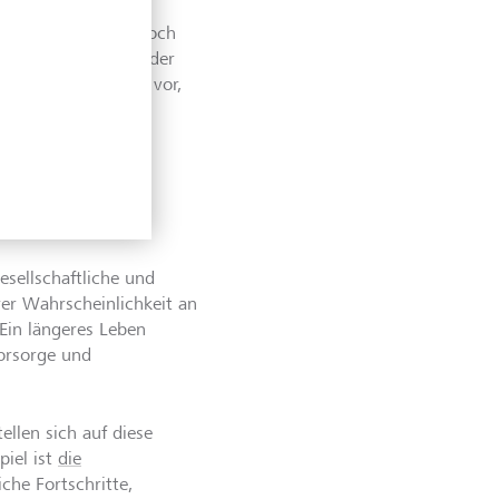
hr als doppelt so hoch
 Equity Analyst bei der
ie sich eine Lawine vor,
sellschaftliche und
rer Wahrscheinlichkeit an
Ein längeres Leben
orsorge und
llen sich auf diese
piel ist
die
iche Fortschritte,