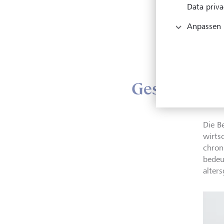
Data priva
2050 
Anpassen
sein 
LGT, 
die si
Gesundheits
Die B
wirts
chron
bedeu
alter