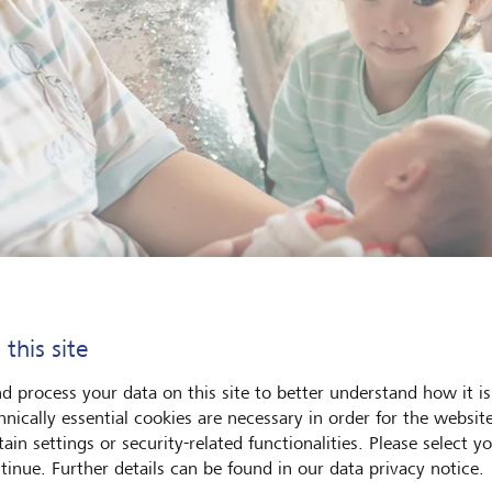
 this site
d process your data on this site to better understand how it is
ue Geschwisterchen: In Europa, Nordamerika und Japan seltener als
hnically essential cookies are necessary in order for the websit
tenraten nach wie vor hoch sind.
©
istock/Koh Sze Kiat
ain settings or security-related functionalities. Please select y
tinue. Further details can be found in our data privacy notice.