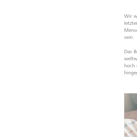
Wir w
letzt
Mensc
sein.
Das B
weltw
hoch 
hinge