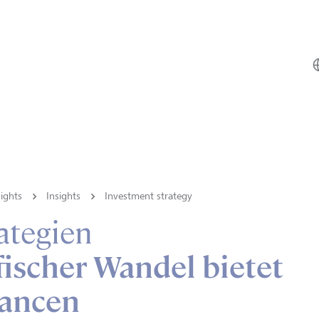
ights
Insights
Investment strategy
ategien
ischer Wandel bietet
ancen