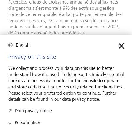
l’exercice, le taux de croissance annualisé des afflux nets
d’argent frais s’est monté à 9% des actifs sous gestion.
Forte de ce remarquable résultat porté par l’ensemble des
régions et des sites, LGT a maintenu sa solide croissance
nette des afflux d’argent frais au premier semestre 2023,
déjà connue aux périodes précédentes.
English
Les actifs sous gestion ont augmenté à 305,8 milliards de
CHF au 30 juin 2023 et dépassé, pour la première fois
Privacy on this site
dans l’histoire de LGT, le seuil des 300 milliards de CHF.
Cette hausse de 6% des actifs sous gestion par rapport au
We collect and process your data on this site to better
31 décembre 2022 s’explique par le solide afflux net
understand how it is used. In doing so, technically essential
d’argent frais et la performance positive du marché, qui a
cookies are necessary in order for the website to operate
néanmoins été en partie compensée par des effets de
and store certain settings or security-related functionalities.
change négatifs.
Please select your preferred option to continue. Further
details can be found in our data privacy notice.
Stratégie et perspectives
Data privacy notice
Pour l’exercice 2023, LGT est convaincue qu’elle
Personnaliser
continuera à faire valoir pleinement son expertise en
matière d’investissements et ses atouts dans le conseil en