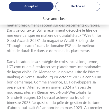
placement, ainsi qu’à réaliser une croissance rentable. Elle
Accept all
Decline all
mise ici sur sa vaste présence internationale en Europe, en
Asie, en Amérique, en Australie et au Moyen-Orient, ainsi
Save and close
que sur son offre complète de solutions d’investissements
mettant résolument l’accent sur des placements durables.
Dans ce contexte, LGT a récemment décroché le titre de
meilleure banque en matière de durabilité aux "Wealth for
Good Awards 2023" du magazine WealthBriefing, de
"Thought Leader" dans le domaine ESG et de meilleure
offre de durabilité dans le domaine des placements.
Dans le cadre de sa stratégie de croissance à long terme,
LGT continuera à renforcer ses plateformes internationales
de façon ciblée. En Allemagne, le nouveau site de Private
Banking ouvert à Hambourg en octobre 2022 a connu un
bon démarrage. Comme annoncé, LGT développera sa
présence en Allemagne en janvier 2024 à travers de
nouveaux sites en Rhénanie-du-Nord-Westphalie. En
Grande-Bretagne, LGT devrait achever au troisième
trimestre 2023 l’acquisition du pôle de gestion de fortune
d'abrdn, qui avait été annoncée en mars 2023. Au premier