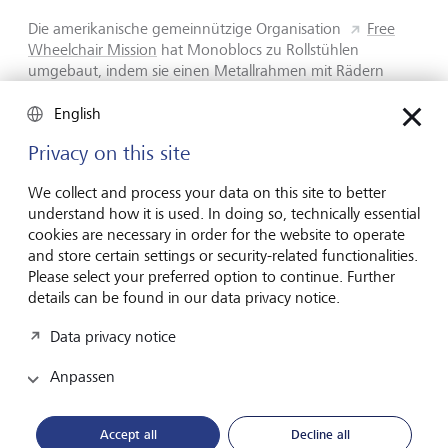
Die amerikanische gemeinnützige Organisation
Free
Wheelchair Mission
hat Monoblocs zu Rollstühlen
umgebaut, indem sie einen Metallrahmen mit Rädern
daran befestigt hat. In Uganda wurden über eine Million
dieses Hilfsmittels an Menschen verteilt, die sich keine
English
herkömmlichen Rollstühle leisten konnten, und
Privacy on this site
ermöglichen ihnen so ein unabhängigeres Leben. Der Film
zeigt eine Frau, die ihre Beine nicht mehr benutzen konnte
We collect and process your data on this site to better
und nun einen Rollstuhl bekam. Bis dahin konnte sie nur
understand how it is used. In doing so, technically essential
auf dem Boden kriechen und musste von
cookies are necessary in order for the website to operate
Familienmitgliedern getragen werden, um irgendwohin zu
and store certain settings or security-related functionalities.
gelangen.
Please select your preferred option to continue. Further
details can be found in our data privacy notice.
Für Menschen in Brasilien, die recycelbare Gegenstände
sammeln, um sie zu Bargeld zu machen, ist der Monobloc
Data privacy notice
ein begehrtes Objekt, da er einen hohen Preis erzielt. Viele
Menschen dort sind auf das Sammeln recycelbarer
Anpassen
Gegenstände angewiesen, um ihren Lebensunterhalt zu
verdienen.
Accept all
Decline all