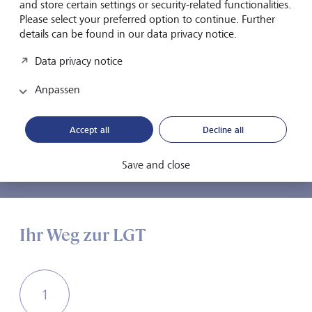
and store certain settings or security-related functionalities.
Please select your preferred option to continue. Further
Möchten Sie unser Team
details can be found in our data privacy notice.
verstärken?
Data privacy notice
Schauen Sie sich Ihre Karrieremöglichkeiten bei der
Anpassen
LGT an. Sie haben eine Frage an unsere HR-Experten?
Wir sind gerne für Sie da.
Accept all
Decline all
Offene Stellen
Kontaktieren Sie uns
Save and close
Ihr Weg zur LGT