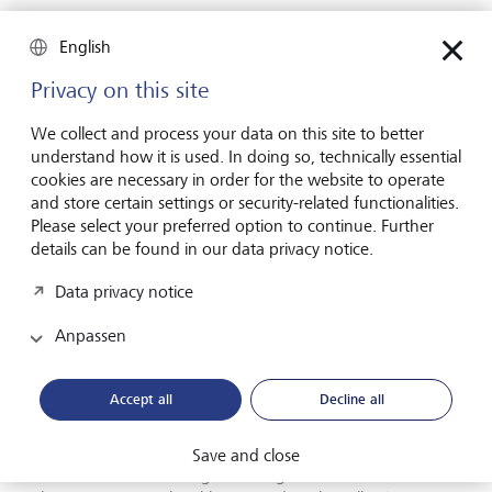
Drittens die wachsende institutionelle Präsenz digitaler
English
Vermögenswerte. Im Jahr 2025 erreichte die
Marktkapitalisierung von Bitcoin die Höhe des
Privacy on this site
Gesamtwerts der im Umlauf befindlichen physischen US-
Dollars. Gleichzeitig ist die Volatilität gesunken und die
We collect and process your data on this site to better
institutionelle Beteiligung gestiegen. Aufgrund der Historie
understand how it is used. In doing so, technically essential
ausgeprägter Kursrückgänge bleibt die Anlageklasse
cookies are necessary in order for the website to operate
jedoch grundsätzlich eher volatil. Die LGT betrachtet
and store certain settings or security-related functionalities.
digitale Vermögenswerte daher als mögliche, nicht aber als
Please select your preferred option to continue. Further
gegebene Diversifikatoren und legt den Fokus auf
details can be found in our data privacy notice.
disziplinierte Allokationsgrössen, klare Governance-
Strukturen und fundierte Szenarioanalysen.
Data privacy notice
Anpassen
Auswirkungen auf Portfolios: Investieren in
Zeiten des Umbruchs
Accept all
Decline all
Für 2026 legt die LGT den Schwerpunkt auf Breite,
Qualität und Agilität. Die Bank unterstützt ihre Kundinnen
Save and close
und Kunden in Richtung umsichtig diversifizierter Portfolios