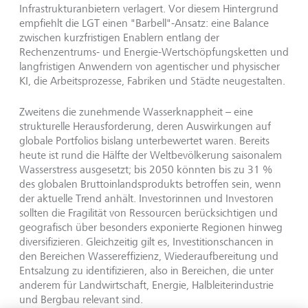
Infrastrukturanbietern verlagert. Vor diesem Hintergrund
empfiehlt die LGT einen "Barbell"-Ansatz: eine Balance
zwischen kurzfristigen Enablern entlang der
Rechenzentrums- und Energie-Wertschöpfungsketten und
langfristigen Anwendern von agentischer und physischer
KI, die Arbeitsprozesse, Fabriken und Städte neugestalten.
Zweitens die zunehmende Wasserknappheit
– eine
strukturelle Herausforderung, deren Auswirkungen auf
globale Portfolios bislang unterbewertet waren. Bereits
heute ist rund die H
älfte der Weltbevölkerung saisonalem
Wasserstress ausgesetzt; bis 2050 könnten bis zu 31 %
des globalen Bruttoinlandsprodukts betroffen sein, wenn
der aktuelle Trend anhält. Investorinnen und Investoren
sollten die Fragilität von Ressourcen berücksichtigen und
geografisch über besonders exponierte Regionen hinweg
diversifizieren. Gleichzeitig gilt es, Investitionschancen in
den Bereichen Wassereffizienz, Wiederaufbereitung und
Entsalzung zu identifizieren, also in Bereichen, die unter
anderem für Landwirtschaft, Energie, Halbleiterindustrie
und Bergbau relevant sind.