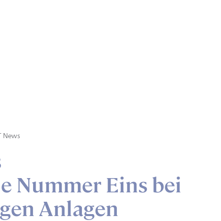
T News
s
ie Nummer Eins bei
igen Anlagen