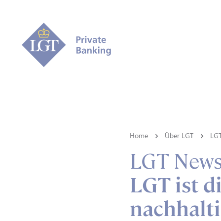
Home
Über LGT
LG
LGT New
LGT ist d
nachhalt