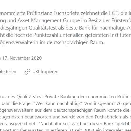
enommierte Prüfinstanz Fuchsbriefe zeichnet die LGT, die i
ng und Asset Management Gruppe im Besitz der Fürstenfam
diesjährigen Qualitätstest als beste Bank für nachhaltige 
cht die höchste Punktezahl unter allen getesteten Instituten
ögensverwalterin im deutschsprachigen Raum.
m
17. November 2020
ite teilen
URL kopieren
kus des Qualitätstest Private Banking der renommierten Prüfin
s Jahr die Frage: "Wer kann nachhaltig?" Von insgesamt 76 get
gensverwaltern aus dem deutschsprachigen Raum konnte die 
eugendsten beantworten und wurde von den Fuchsbriefen als b
en ausgezeichnet. "Nachhaltigkeit wird bei dieser Bank 'gelebt'
twortungsbewusstes Investieren ist seit 2003 ein integraler Bes