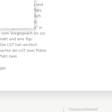
im Beratungsgespräch und
GT auf dem ersten Platz
le Mitbewerber deutlich
itute aus der Schweiz,
"sehr gute Leistung" in
ce vom Vorgespräch bis zur
ndet und eine Top-
"Die LGT hat reichlich
achte die LGT zwei Plätze
Platz zwei.
agen
Vorausschauend