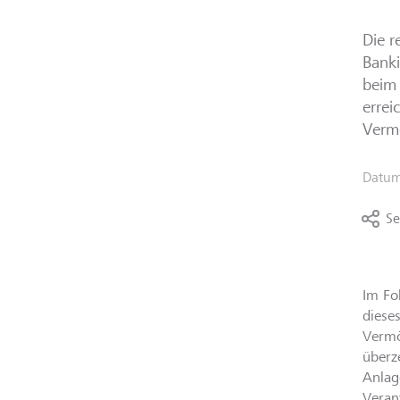
Die r
Banki
beim 
errei
Verm
Datu
Se
Im Fo
diese
Vermö
überz
Anlag
Veran