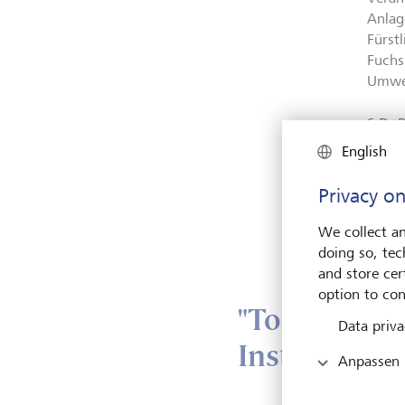
Anlag
Fürst
Fuchs
Umwel
S.D. 
wicht
English
könne
unter
Privacy on
attra
bestä
We collect an
wahrg
doing so, tec
and store cert
option to con
"Top-Anbiete
Data priva
Instituten
Anpassen