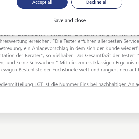
Accept all
Decline all
GT erhielt in allen geprüften Kategorien - wie zum Beispiel be
nlagevorschlag - das Prädikat "sehr gut". Damit rangiert die L
ahreswertung, ist "Top-Anbieter" und lässt mit 88.9 Punkten al
Save and close
r sich zurück. Lediglich sechs der insgesamt 76 getesteten Inst
chland, Liechtenstein, Österreich und Luxemburg konnten eine 
ahreswertung erreichen. "Die Tester erfuhren allerbesten Servi
etreuung, ein Anlagevorschlag in dem sich der Kunde wiederfi
ntation der Berater", so Vielhaber. Das Gesamtfazit der Tester: 
en, und keine Schwächen." Mit diesem erstklassigen Ergebnis m
r ewigen Bestenliste der Fuchsbriefe wett und rangiert neu auf 
dienmitteilung LGT ist die Nummer Eins bei nachhaltigen Anl