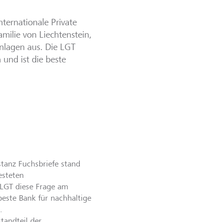
nternationale Private
ilie von Liechtenstein,
Anlagen aus. Die LGT
 und ist die beste
stanz Fuchsbriefe stand
esteten
LGT diese Frage am
este Bank für nachhaltige
.
tandteil der