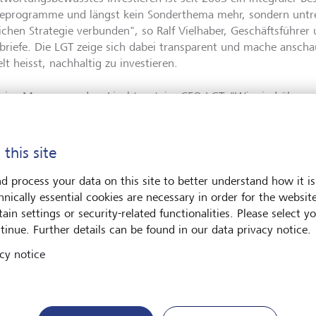
eprogramme und längst kein Sonderthema mehr, sondern untr
lichen Strategie verbunden", so Ralf Vielhaber, Geschäftsführe
briefe. Die LGT zeige sich dabei transparent und mache anschau
t heisst, nachhaltig zu investieren.
Prinz Max von und zu Liechtenstein, CEO LGT: "Wir sind überze
igen Beitrag zu einer nachhaltigen Entwicklung von Umwelt und
n und entsprechend haben wir in den letzten Jahren grosse A
nommen, um nachhaltiges Investieren für Privatkunden einfach
 this site
ktiv zu gestalten. Dass wir dieses Jahr als höchstbewertete B
tigt, dass unsere Beratung und unser Produktangebot positiv un
d process your data on this site to better understand how it is
enommen werden. Das ist für uns Ansporn, unseren Weg kon
hnically essential cookies are necessary in order for the websit
ain settings or security-related functionalities. Please select y
tinue. Further details can be found in our data privacy notice.
r" unter allen geprüften
cy notice