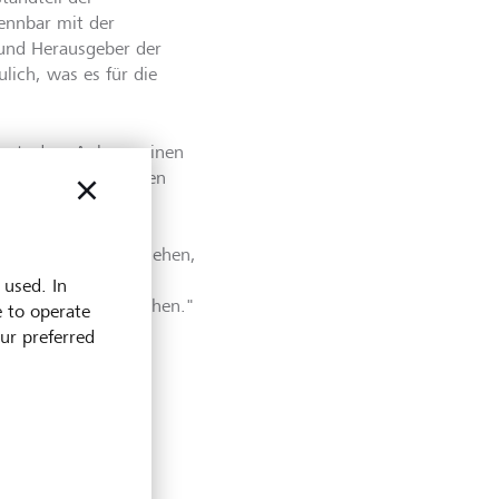
ennbar mit der
r und Herausgeber der
lich, was es für die
ugt, dass Anleger einen
 Gesellschaft leisten
nstrengungen
, transparent und
ank aus dem Rennen gehen,
d differenziert
 used. In
sequent weiterzugehen."
e to operate
our preferred