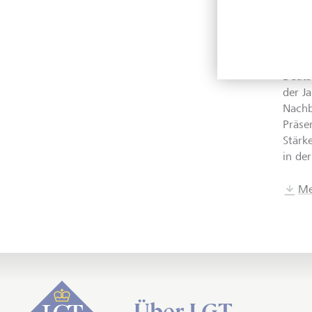
Die L
dem A
der J
hinte
Deuts
der J
Nachb
Präse
Stärk
in de
Me