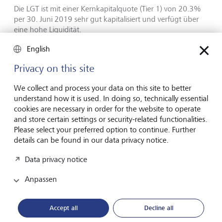
Die LGT ist mit einer Kernkapitalquote (Tier 1) von 20.3%
per 30. Juni 2019 sehr gut kapitalisiert und verfügt über
eine hohe Liquidität.
English
Breit abgestützte Netto-
Privacy on this site
Neugeldzuflüsse
We collect and process your data on this site to better
understand how it is used. In doing so, technically essential
Die LGT erzielte im ersten Halbjahr 2019 erneut einen
cookies are necessary in order for the website to operate
starken Netto-Neugeldzufluss von CHF 5.8 Milliarden, was
and store certain settings or security-related functionalities.
einer Wachstumsrate von 6% auf annualisierter Basis
Please select your preferred option to continue. Further
entspricht. Alle Regionen sowie beide Geschäftsfelder der
details can be found in our data privacy notice.
LGT trugen mit positiven Nettoneugeldzuflüssen zu
diesem Ergebnis bei.
Data privacy notice
Die verwalteten Vermögen beliefen sich per 30. Juni 2019
Anpassen
auf CHF 215.0 Milliarden und lagen damit um 8% höher
als zum Ende des Vorjahres. Dieser Anstieg ist neben den
Netto-Neugeldzuflüssen auf eine positive
Accept all
Decline all
Marktperformance zurückzuführen.