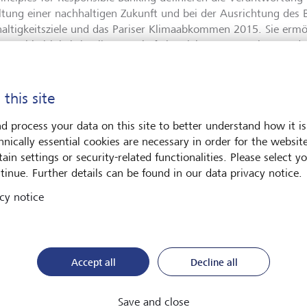
ltung einer nachhaltigen Zukunft und bei der Ausrichtung des 
altigkeitsziele und das Pariser Klimaabkommen 2015. Sie ermög
 Nachhaltigkeit in allen Geschäftsbereichen zu verankern und
ut das grösste Potenzial hat, seinen Beitrag zu einer nachhaltig
eit haben bereits über 200 Banken die Principles for Responsib
s Netzwerk von Unterzeichnern erleichtert die Vereinheitlichun
 this site
altigkeitsstandards und ermöglicht gemeinsame Projekte zur 
altiger Finanzinstitutionen.
d process your data on this site to better understand how it is
hnically essential cookies are necessary in order for the websit
Prinz Max von und zu Liechtenstein, CEO der LGT Gruppe: "Es i
ain settings or security-related functionalities. Please select y
nehmens, seine Verantwortung gegenüber Gesellschaft und 
tinue. Further details can be found in our data privacy notice.
 Beitrag für eine lebenswerte Zukunft zu leisten - davon ist di
cy notice
lb unterstützen wir auch die Bemühungen der Vereinten Natio
zsektor nachhaltiger auszurichten. Ich bin stolz darauf, dass w
rinciples for Responsible Banking Teil der Lösung der grössten
sein können."
Accept all
Decline all
er de Perregaux, CEO LGT Private Banking: "Die Principles for 
nahtlos in unsere Strategie ein. Die LGT ist eine führende Anbie
Save and close