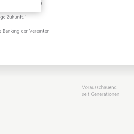
eichnet worden. Die
er Beweis unseres
ige Zukunft."
e Banking der Vereinten
Vorausschauend
seit Generationen