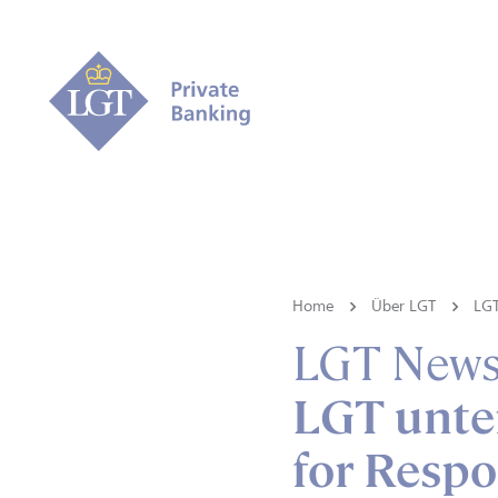
Home
Über LGT
LG
LGT New
LGT unter
for Respo