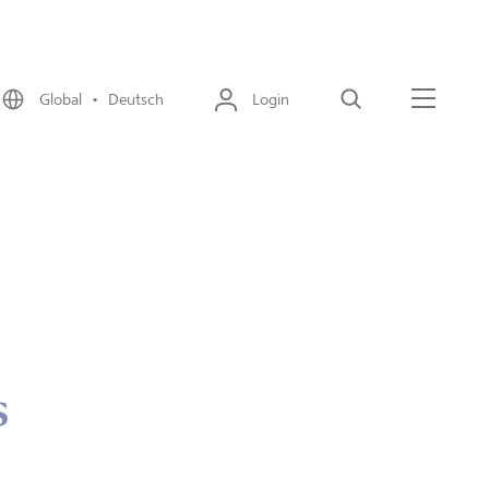
Global • Deutsch
Login
Suche
Menü
s