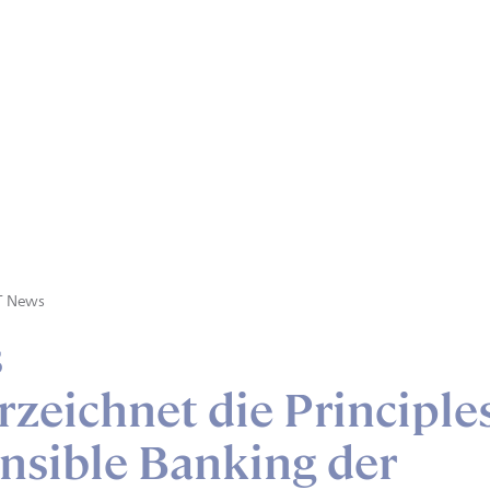
T News
s
zeichnet die Principle
nsible Banking der