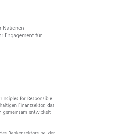
en Nationen
ihr Engagement für
rinciples for Responsible
altigen Finanzsektor, das
en gemeinsam entwickelt
 des Bankensektors bei der