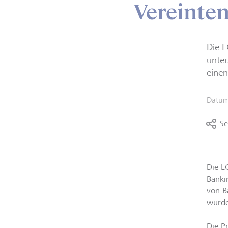
Vereinte
Die L
unter
einen
Datu
Se
Die L
Banki
von B
wurde
Die P