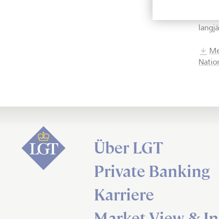
und w
Unter
langj
Me
Natio
Über LGT
Private Banking
Karriere
Market View & In