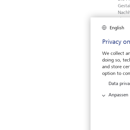
Gesta
Nachh
Thema
Instit
English
Weltw
Diese
Privacy on
Nachh
nachh
We collect an
doing so, tec
S.D. 
and store cert
Unter
option to con
einen
Data priva
desha
Finan
Anpassen
der P
Zeit 
Olivi
sich 