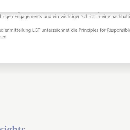
ir sind wiederholt für unsere nachhaltigen Investments ausgez
zeichnung der Principles for Responsible Banking ist ein weiter
ährigen Engagements und ein wichtiger Schritt in eine nachhalt
dienmitteilung LGT unterzeichnet die Principles for Responsibl
nen
sights