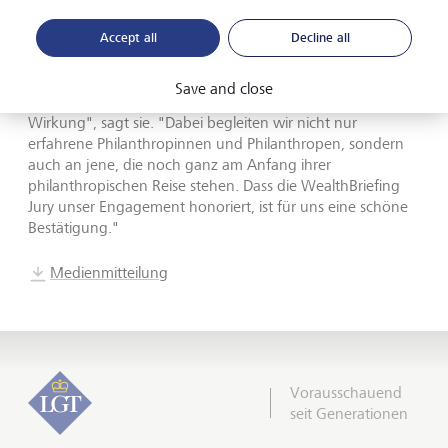
Silvia Bastante, Head of LGT Philanthropy Advisory, freut
sich über die Auszeichnung. "Wir beraten unsere
Accept all
Decline all
Kundinnen und Kunden ganzheitlich bei der Realisierung
ihrer philanthropischen Strategie, von der Entwicklung der
Save and close
Vision bis hin zur Umsetzung und Skalierung der erzielten
Wirkung", sagt sie. "Dabei begleiten wir nicht nur
erfahrene Philanthropinnen und Philanthropen, sondern
auch an jene, die noch ganz am Anfang ihrer
philanthropischen Reise stehen. Dass die WealthBriefing
Jury unser Engagement honoriert, ist für uns eine schöne
Bestätigung."
Medienmitteilung
Vorausschauend
seit Generationen