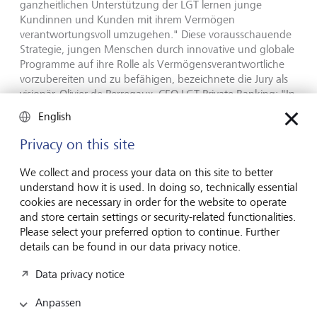
ganzheitlichen Unterstützung der LGT lernen junge
Kundinnen und Kunden mit ihrem Vermögen
verantwortungsvoll umzugehen." Diese vorausschauende
Strategie, jungen Menschen durch innovative und globale
Programme auf ihre Rolle als Vermögensverantwortliche
vorzubereiten und zu befähigen, bezeichnete die Jury als
visionär. Olivier de Perregaux, CEO LGT Private Banking: "In
den kommenden zehn Jahren gehen weltweit Billionen in
English
neue Hände über. Diese Übergangsphase betrachten wir
als entscheidenden Moment für unsere Branche. Uns ist es
Privacy on this site
ein grosses Anliegen, die neue Generation umfassend und
kompetent auf dem anspruchsvollen Weg zu begleiten."
We collect and process your data on this site to better
understand how it is used. In doing so, technically essential
cookies are necessary in order for the website to operate
Vorreiterin in der strategischen Philanthropie
and store certain settings or security-related functionalities.
Please select your preferred option to continue. Further
Ebenfalls wurde die LGT zur besten Privatbank im Bereich
details can be found in our data privacy notice.
"Philanthropy Service Offering" gekürt. "Die LGT nimmt in
der strategischen Philanthropie eine Vorreiterrolle ein und
Data privacy notice
hat sich weltweit als äusserst vertrauenswürdige Partnerin
für vermögende Philanthropinnen und Philanthropen
Anpassen
etabliert", schreibt die WealthBriefing Jury in ihrem Bericht.