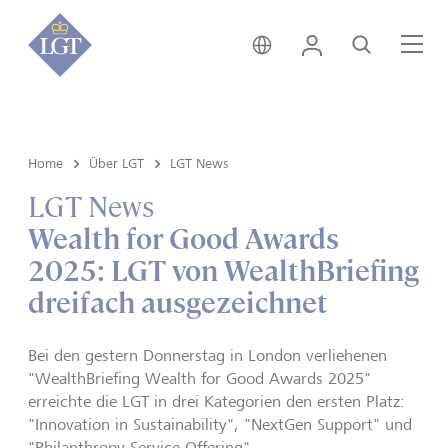
Global • Deutsch
Login
Suche
Me
Home
Über LGT
LGT News
LGT News
Wealth for Good Awards
2025: LGT von WealthBriefing
dreifach ausgezeichnet
Bei den gestern Donnerstag in London verliehenen
"WealthBriefing Wealth for Good Awards 2025"
erreichte die LGT in drei Kategorien den ersten Platz:
"Innovation in Sustainability", "NextGen Support" und
"Philanthropy Service Offering".