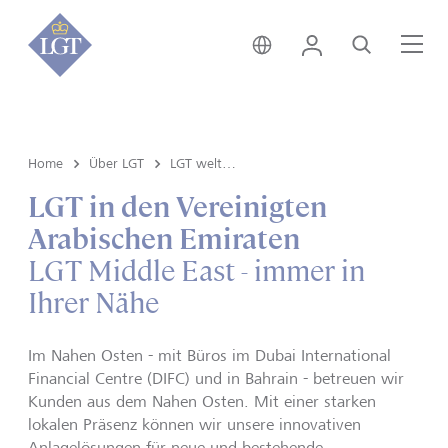
Global • Deutsch
Login
Suche
Me
Home
Über LGT
LGT weltweit
LGT in den Vereinigten
Arabischen Emiraten
LGT Middle East - immer in
Ihrer Nähe
Im Nahen Osten - mit Büros im Dubai International
Financial Centre (DIFC) und in Bahrain - betreuen wir
Kunden aus dem Nahen Osten. Mit einer starken
lokalen Präsenz können wir unsere innovativen
Anlagelösungen für neue und bestehende