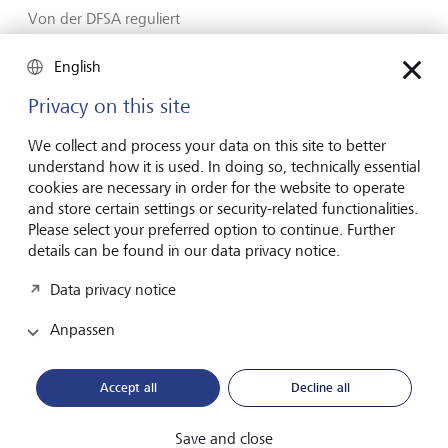
Von der DFSA reguliert
Kontaktformular
English
www.lgt.com
Privacy on this site
We collect and process your data on this site to better
understand how it is used. In doing so, technically essential
cookies are necessary in order for the website to operate
Vorausschauend
and store certain settings or security-related functionalities.
seit Generationen
Please select your preferred option to continue. Further
details can be found in our data privacy notice.
Data privacy notice
Über LGT
Anpassen
Private Banking
Karriere
Accept all
Decline all
Market View & Insights
Save and close