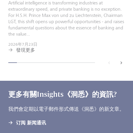
Artificial intelligence is transforming industries at
extraordinary speed, and private banking is no exception.
For H.S.H. Prince Max von und zu Liechtenstein, Chairman
LGT, this shift opens up powerful opportunities - and raises
fundamental questions about the essence of banking and
the value...
2026年7月23日
發現更多
back
next
更多有關Insights《洞悉》的資訊?
我們會定期以電子郵件形式傳送《洞悉》的新文章。
订阅 新闻通讯