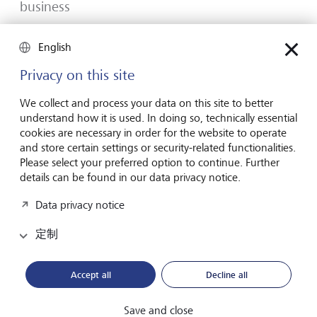
business
Many would-be entrepreneurs spend years waiting for
English
that one brilliant idea. But successful businesses rarely start
with a flash of inspiration. More often, they start with a
Privacy on this site
feel for the market, curiosity and the courage to take the
plunge.
We collect and process your data on this site to better
understand how it is used. In doing so, technically essential
2026年7月16日
發現更多
cookies are necessary in order for the website to operate
and store certain settings or security-related functionalities.
Please select your preferred option to continue. Further
details can be found in our data privacy notice.
Global Investment Outlook 2026
Data privacy notice
2026 年中期：在事件視界中
定制
全球經濟正在重新校準。這對投資者意味著什麼？請在
我們的《2026 年全球投資展望》中瞭解詳情。
Accept all
Decline all
下載PDF檔案
瞭解更多
Save and close