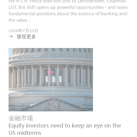
For H.S.H. Prince Max von und zu Liechtenstein, Chairman
LGT, this shift opens up powerful opportunities - and raises
fundamental questions about the essence of banking and
the value...
2026年7月23日
發現更多
金融市場
Equity investors need to keep an eye on the
US midterms