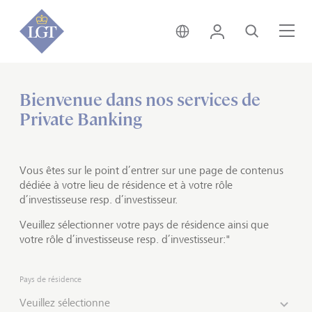
Liechtenstein • français
Login
Recherche
Me
Bienvenue dans nos services de
Accueil
Private banking
Solutions de placement
Private Banking
Investir durablement
Rendements et valeurs réunis
Vous êtes sur le point d’entrer sur une page de contenus
dédiée à votre lieu de résidence et à votre rôle
d’investisseuse resp. d’investisseur.
La durabilité est fermement ancrée dans notre culture
d'entreprise et guide toutes nos actions. Notre
Veuillez sélectionner votre pays de résidence ainsi que
propriétaire, la Maison princière de Liechtenstein, a
votre rôle d’investisseuse resp. d’investisseur:"
plus que jamais à cœur de créer des conditions
initiales optimales pour les futures générations. En
Pays de résidence
tant que prestataire majeur de placements durables,
LGT a systématiquement mis en œuvre cette
Veuillez sélectionne