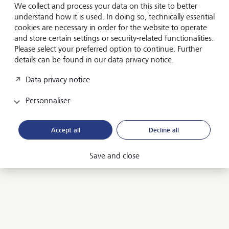
placement qui mettent sur un pied d’égalité le rendement
We collect and process your data on this site to better
et la durabilité.
understand how it is used. In doing so, technically essential
cookies are necessary in order for the website to operate
and store certain settings or security-related functionalities.
2017
Please select your preferred option to continue. Further
details can be found in our data privacy notice.
En 2017, nous avons introduit le LGT Sustainability Rating,
Data privacy notice
que nous indiquons à tous les clients et clientes depuis
Personnaliser
2018 dans leur extrait de dépôt.
Accept all
Decline all
80%
Save and close
Dans notre gestion de fortune, plus de 80% des fonds
gérés sont orientés vers la durabilité.
57,7 milliards