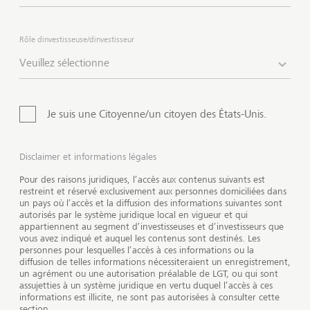
conviction et propose une large gamme de solutions
de placement durables. L'offre de nos produits et
services n'est pas disponible pour tous les
Rôle dinvestisseuse/dinvestisseur
investisseurs.
Veuillez sélectionne
Je suis une Citoyenne/un citoyen des États-Unis.
Disclaimer et informations légales
Pour des raisons juridiques, l’accès aux contenus suivants est
restreint et réservé exclusivement aux personnes domiciliées dans
un pays où l’accès et la diffusion des informations suivantes sont
autorisés par le système juridique local en vigueur et qui
appartiennent au segment d’investisseuses et d’investisseurs que
vous avez indiqué et auquel les contenus sont destinés. Les
personnes pour lesquelles l’accès à ces informations ou la
diffusion de telles informations nécessiteraient un enregistrement,
un agrément ou une autorisation préalable de LGT, ou qui sont
Afficher les informations sur limage
assujetties à un système juridique en vertu duquel l’accès à ces
Affich
informations est illicite, ne sont pas autorisées à consulter cette
section.