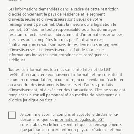
Les informations demandées dans le cadre de cette restriction
d’accès concernant le pays de résidence et le segment
Placements financiers durables
d’investisseuses et d’investisseurs sont issues de votre
renseignement personnel. Dans la mesure où la législation le
Faire fructifier sa fortune et apporter
permet, LGT décline toute responsabilité pour les dommages
résultant directement ou indirectement d’informations erronées,
une contribution positive
inexactes ou incomplètes fournies par l’utilisatrice resp.
l’utilisateur concernant son pays de résidence ou son segment
d’investisseuses et d’investisseurs. Le fait de fournir des
On qualifie de durables les placements qui tiennent
informations inexactes peut entraîner des conséquences
compte, en plus des aspects financiers, de critères
juridiques.
appelés ESG – il s’agit d’aspects tenant des domaines
Toutes les informations fournies sur le site Internet de LGT
de l’environnement, de la société et de la bonne
revêtent un caractère exclusivement informatif et ne constituent
gouvernance de l’entreprise ou de l’Etat. Ces
ni une recommandation, ni une offre, ni une invitation à acheter
ou à vendre des instruments financiers et d’autres produits
placements durables ont pour objectif de réaliser des
d’investissement, ni à exécuter des transactions. Elles ne sauraient
rendements attrayants tout en apportant une
remplacer un conseil personnalisé en matière de placement ou
contribution positive à la société et à l’environnement.
d’ordre juridique ou fiscal."
Si vous souhaitez investir durablement votre
patrimoine, nous avons diverses solutions à vous
Je confirme avoir lu, compris et accepté le disclaimer ci-
dessus ainsi que les
informations légales de LGT
proposer.
consultables via le lien ci-joint, et que les renseignements
que jai fournis concernant mon pays de résidence et mon