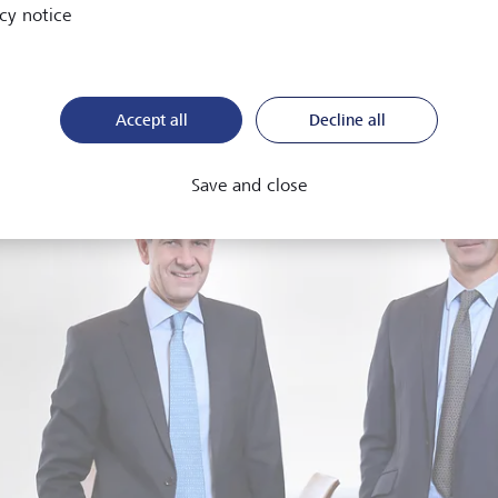
cy notice
Accept all
Decline all
Save and close