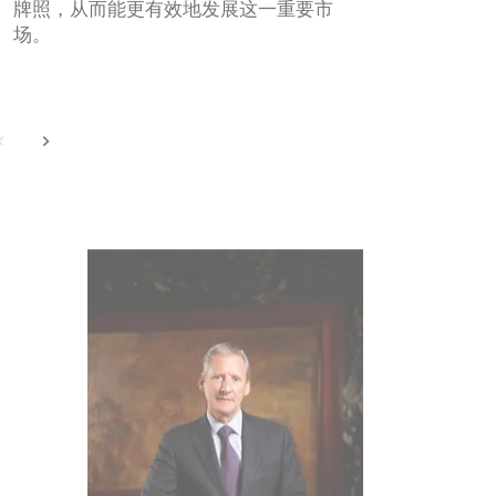
区的稳健
牌照，从而能更有效地发展这一重要市
场。
back
next