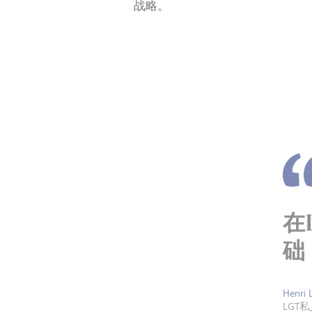
战略。
在
础
Henri 
LGT