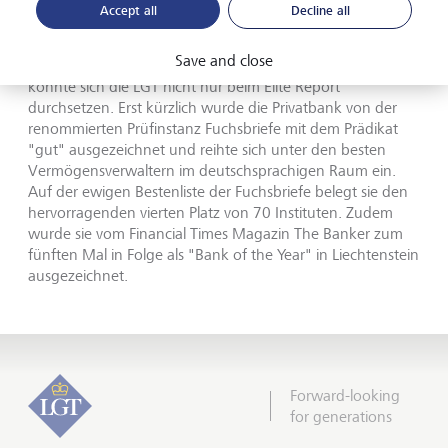
Accept all
Decline all
zu verbessern."
Save and close
Mit einer erstklassigen Betreuung und ihrer Expertise
konnte sich die LGT nicht nur beim Elite Report
durchsetzen. Erst kürzlich wurde die Privatbank von der
renommierten Prüfinstanz Fuchsbriefe mit dem Prädikat
"gut" ausgezeichnet und reihte sich unter den besten
Vermögensverwaltern im deutschsprachigen Raum ein.
Auf der ewigen Bestenliste der Fuchsbriefe belegt sie den
hervorragenden vierten Platz von 70 Instituten. Zudem
wurde sie vom Financial Times Magazin The Banker zum
fünften Mal in Folge als "Bank of the Year" in Liechtenstein
ausgezeichnet.
Forward-looking
for generations