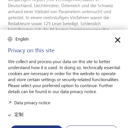
Deutschland, Liechtenstein, Österreich und der Schweiz
anhand einer Vielzahl von Parametern untersucht und
getestet. In einem mehrstufigen Verfahren waren die
Redakteure sowie 125 Leser beteiligt. Schliesslich
kristallisierten sich die 46 besten Vermögensverwalter
heraus. Die LGT erreichte als eine von nur zehn
English
Dienstleistern mit 700 von 800 möglichen Punkten die
höchste Punktezahl.
Privacy on this site
We collect and process your data on this site to better
Bestätigung und Ansporn zugleich
understand how it is used. In doing so, technically essential
cookies are necessary in order for the website to operate
and store certain settings or security-related functionalities.
Roland Schubert, CEO der LGT Bank, freut sich über das
Please select your preferred option to continue. Further
hervorragende Resultat: "Wir wollen unseren Kunden auf
details can be found in our data privacy notice.
lange Sicht ein verlässlicher und kompetenter Partner in
Vermögensangelegenheiten sein. Der Elite Report gibt uns
Data privacy notice
seit vielen Jahren Höchstnoten - für uns ist das eine schöne
Bestätigung unserer Arbeit. Allerdings wollen wir uns nicht
定制
auf den Erfolgen ausruhen, sondern auch weiterhin alles
daran setzen, unseren hohen Qualitätsstandard zu
erhalten und unsere Dienstleistungen und Produkte weiter