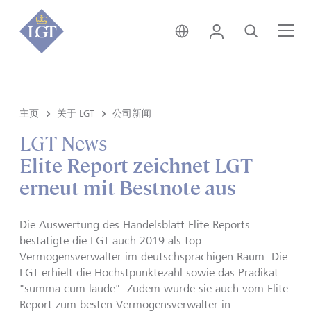
新加坡 • 中文
登录
搜索
菜
主页
关于 LGT
公司新闻
LGT News
Elite Report zeichnet LGT
erneut mit Bestnote aus
Die Auswertung des Handelsblatt Elite Reports
bestätigte die LGT auch 2019 als top
Vermögensverwalter im deutschsprachigen Raum. Die
LGT erhielt die Höchstpunktezahl sowie das Prädikat
"summa cum laude". Zudem wurde sie auch vom Elite
Report zum besten Vermögensverwalter in