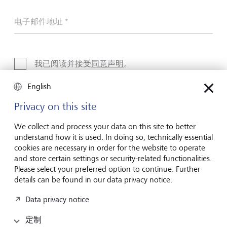
电子邮件地址 *
我已阅读并接受
同意声明
。
English
Privacy on this site
We collect and process your data on this site to better
Friendly Captcha
understand how it is used. In doing so, technically essential
cookies are necessary in order for the website to operate
and store certain settings or security-related functionalities.
提交
Please select your preferred option to continue. Further
details can be found in our data privacy notice.
Data privacy notice
定制