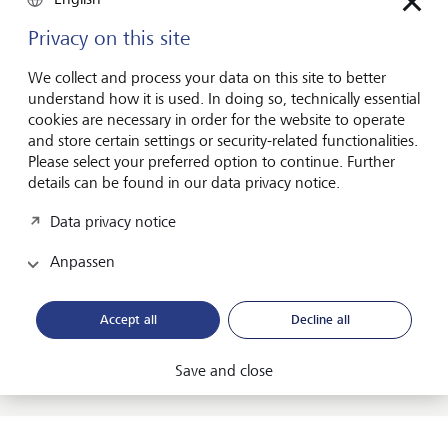
Privacy on this site
We collect and process your data on this site to better
understand how it is used. In doing so, technically essential
cookies are necessary in order for the website to operate
and store certain settings or security-related functionalities.
Please select your preferred option to continue. Further
details can be found in our data privacy notice.
Andrew Patrick
Data privacy notice
Andrew Patrick ist Team Head für Direct Portfolios bei LGT
Anpassen
Wealth Management UK. In dieser Funktion verantwortet
er das Management verschiedener direkt investierter
Aktien- und Multi-Asset-Fonds sowie Referenzportfolios.
Accept all
Decline all
Zuvor analysierte er Unternehmen aus den Bereichen
Energie, Industrie und Grundstoffe. Er interessiert sich
Save and close
besonders für nachhaltige Anlagestrategien.