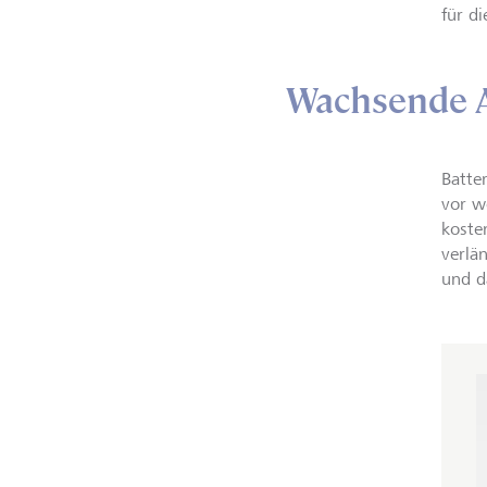
für d
Wachsende 
Batte
vor w
koste
verlä
und d