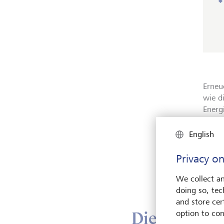
Erneu
wie d
Energ
sonde
English
Als e
Energ
Privacy on
Strom
We collect an
Energ
doing so, tec
and store cert
Die Herausf
option to con