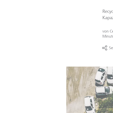
Recyc
Kapaz
von
C
Minut
Se