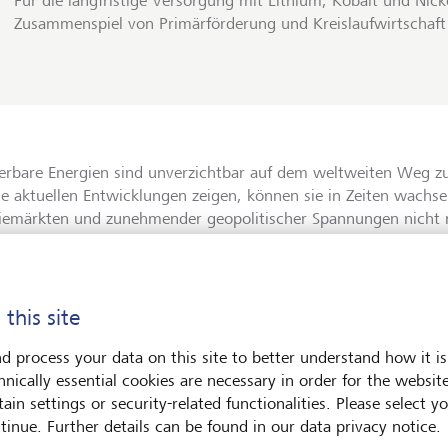
Für die langfristige Versorgung mit Lithium, Kobalt und Nick
Zusammenspiel von Primärförderung und Kreislaufwirtschaft
erbare Energien sind unverzichtbar auf dem weltweiten Weg z
ie aktuellen Entwicklungen zeigen, können sie in Zeiten wachs
iemärkten und zunehmender geopolitischer Spannungen nicht 
rn auch Lieferkettenrisiken reduzieren und die Energieunabhäng
ine der kostengünstigsten Formen der Stromerzeugung weltwei
ien
zudem eine zentrale Rolle, wenn es darum geht, den erwart
 this site
nachfrage zu decken. Elektrofahrzeuge, Rechenzentren und K
d process your data on this site to better understand how it is
iebedarf in den kommenden Jahren deutlich erhöhen.
hnically essential cookies are necessary in order for the websit
ain settings or security-related functionalities. Please select y
orderung der Entsorgung
tinue. Further details can be found in our data privacy notice.