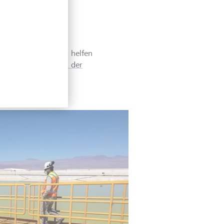
. Der drastische
systeme weltweit in
lar- und Windparks helfen
zeitig die
Stabilität der