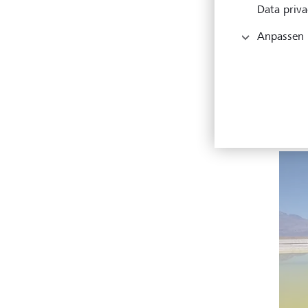
Data priva
Anpassen
Doch 
Preis
immer
sie, 
Netze