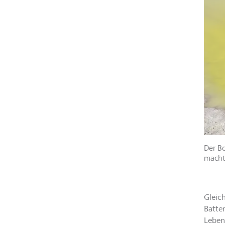
Der Bo
macht
Gleic
Batte
Leben