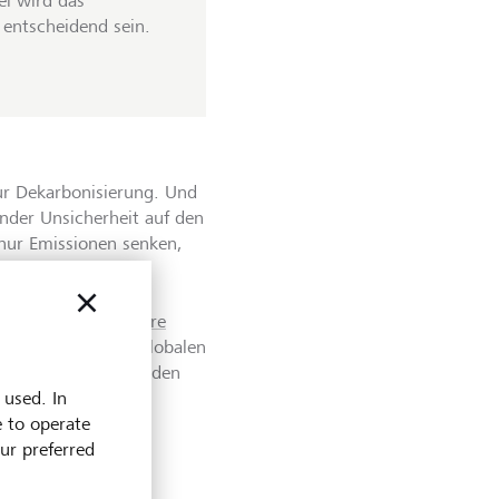
el wird das
 entscheidend sein.
ur Dekarbonisierung. Und
ender Unsicherheit auf den
nur Emissionen senken,
igkeit stärken.
t spielen
erneuerbare
eten Anstieg der globalen
limaanlagen werden den
 used. In
e to operate
our preferred