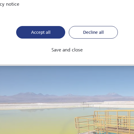
cy notice
die Energiewende bringt auch neue Herausforderungen mit sich
rückgang bei
Batteriespeichern
hat dazu geführt, dass Speicher
 grösserem Umfang eingesetzt werden. In Kombination mit So
Accept all
Decline all
Schwankungen bei der Stromerzeugung auszugleichen und gleich
zu erhöhen.
Save and close