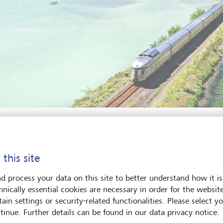
Berge und Wälder, vorbei an Seen und Tälern: The Canadian im Jasp
ne/laif
 this site
 der nüchterne Name täuscht. Der Canadian ist ein legendärer 
d process your data on this site to better understand how it is
enice-Simplon-Orient-Express, der Trans-Siberian-Express und d
hnically essential cookies are necessary in order for the websit
n. Also eine unbedingte Empfehlung für Ihre Bucket List! In vie
ain settings or security-related functionalities. Please select y
quert der Canadian vier Zeitzonen und bietet Ihnen das einmalig
tinue. Further details can be found in our data privacy notice.
reise durch einige der spektakulärsten Landschaften der Welt