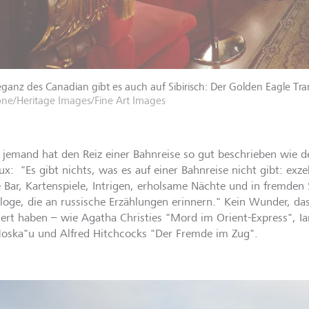
eganz des Canadian gibt es auch auf Sibirisch: Der Golden Eagle Tra
one/Heritage Images/Fine Art Images
jemand hat den Reiz einer Bahnreise so gut beschrieben wie der
ux: "Es gibt nichts, was es auf einer Bahnreise nicht gibt: exze
e Bar, Kartenspiele, Intrigen, erholsame Nächte und in fremden
oge, die an russische Erzählungen erinnern." Kein Wunder, das
riert haben – wie Agatha Christies "Mord im Orient-Express", I
oska"u und Alfred Hitchcocks "Der Fremde im Zug".