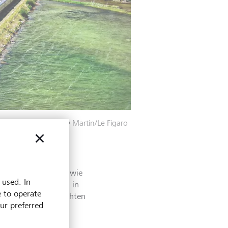
er National Park.
©
Martin/Le Figaro
Prestigereisezug – wie
 used. In
er Maharaja-Express in
e to operate
r Tagen und vier Nächten
our preferred
e Erlebnis einer
.