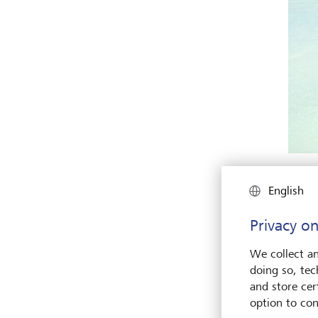
Durch 
Magazi
English
Privacy on
Wobei
We collect an
der V
doing so, tec
Indie
and store cert
durch
option to con
Luxus