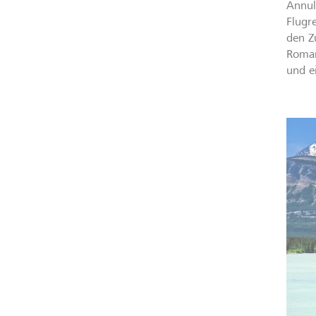
Annul
Flugr
den Z
Roman
und e