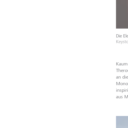
Die El
Keyst
Kaum 
Thero
an di
Monol
inspi
aus M