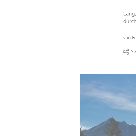
Lang,
durc
von
F
Se