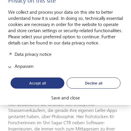
Privacy on this site
Stadt, die sich in den Vordergrund drängt. Man lebt hier
monatelang, bevor man merkt, dass sie einen still und leise in
ihren Bann gezogen hat.
©
Shutterstock/R.Suresh Babu
We collect and process your data on this site to better
understand how it is used. In doing so, technically essential
cookies are necessary in order for the website to operate
Die Stadt funktioniert nach dem, was die Einheimischen
and store certain settings or security-related functionalities.
"Bangalore-Zeit" nennen - dabei geht es nicht darum, zu
Please select your preferred option to continue. Further
spät zu kommen, sondern darum, Raum für wichtige
details can be found in our data privacy notice.
Gespräche zu schaffen. Hier kann ein Kaffeetrinken leicht
zu einer dreistündigen Diskussion über alles Mögliche
Data privacy notice
werden: von Quantencomputern bis hin zu Karnatischer
Musik.
Anpassen
Die kochende Milch: Wo Welten
Accept all
Decline all
aufeinanderprallen
Save and close
Hier debattieren die Gründer von Infosys mit
Strassenverkäufern, die gerade ihre eigenen Liefer-Apps
gestartet haben, über Philosophie. Hier frühstücken KI-
Forscherinnen im Shri Sagar CTR neben Software-
Ingenieuren, die immer noch zum Mittagessen zu ihrer