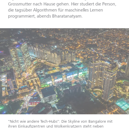
Grossmutter nach Hause gehen. Hier studiert die Person,
die tagsüber Algorithmen für maschinelles Lernen
programmiert, abends Bharatanatyam.
"Nicht wie andere Tech-Hubs": Die Skyline von Bangalore mit
ihren Einkaufszentren und Wolkenkratzern steht neben