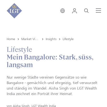
Liechtenstein • Deutsch
Login
Suche
Me
Home
Market View & Insights
Insights
Lifestyle
Lifestyle
Mein Bangalore: Stark, süss,
langsam
Nur wenige Städte vereinen Gegensätze so wie
Bangalore - gemächlich und ehrgeizig, tief verwurzelt
und ständig im Wandel. Aisha Singh von LGT Wealth
India zeichnet ein Porträt ihrer Heimat.
von
Aisha Singh, LGT Wealth India